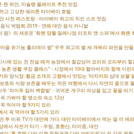
톤 첸 위안, 미슐랭 플레이트 추천 맛집
아하고 고상한 쉐라톤 타이베이 호텔
위안 사천 레스토랑 - 타이베이 최고의 치킨 스프 맛집
 음식 박람회 2019 - 연례 대만 음식 카니발
저 팜》의 새로운 '화롄 양월 밀레니엄 리조트 앤 스파'에서 화롄
동화마을 유기농 홀리데이 팜" 우주 최고의 별 세 개짜리 파전을 만들
.
베이시에 있는 천 전설 레저 농장에서 철갑상어 요리와 오리부리 
이란 농촌 생활 쿠킹 클래스" - 시장에서 10대 할아버지와 함께 이
치카와 양식장: 황금 조개의 고향에서 맛있는 '타치카와 삼대 보물'
경 보호와 식량 보존을 배우는 작은 여행에서 다시 자연의 품으로 돌
터우 '차이푸 칼라 백합밭' - 귀여운 개구리 의상을 입고 꽃을 따기
 꼭 가봐야 할 명소와 숙소 12선
 꼭 먹어야 할 9가지 요리
에서 꼭 먹어야 할 5가지 요리
프먼 투 비유 TV가 대만에 가다. 대만 타이베이에서 먹는 열 끼 에
상에서 자전거 타기 - 우링, 호환산, 타이중, 대만
이베이 '홈 호텔 다안 이콴 문화관광 다안 파빌리온'이 집 같은 문