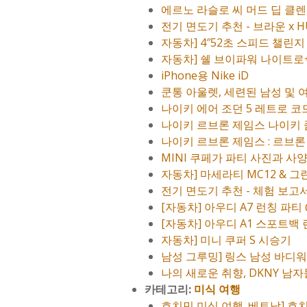
에르노 라슬로 씨 머드 딥 클
전기 면도기 추천 - 브라운 x 
자동차] 4″52초 스피드 챌린
자동차] 쉘 브이파워 나이트로+
iPhone용 Nike iD
쿤통 아울렛, 세련된 남성 및 
나이키 에어 조던 5 레트로 코드 1
나이키 르브론 제임스 나이키 줌 솔저
나이키 르브론 제임스 : 르브론 X
MINI 쿠페가 파티 사진과 사
자동차] 마세라티 MC12 & 
전기 면도기 추천 - 체험 보고
[자동차] 아우디 A7 런칭 파티 
[자동차] 아우디 A1 스포트백
자동차] 미니 쿠퍼 S 시승기
남성 그루밍] 링스 남성 바디워
나의 새로운 취향, DKNY 남자
카테고리:
미식 여행
호치민 미식 여행. 베트남] 호