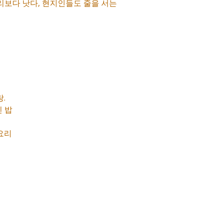
마리보다 낫다, 현지인들도 줄을 서는
.
인 밥
요리