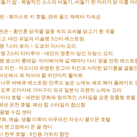
 비둘기 밥 - 폭발적인 소스의 비둘기, 비둘기 한 마리가 닭 아홉 
린 - 웨이스트 키 호텔, 판위 올드 캐릭터 지속성
관 – 황인훈 닭국물 열풍 속의 피쉬볼 닭고기 흰 국물
디고. 대만 유일의 미슐랭 3스타 레스토랑.
 1스타 로지 ~ 도쿄의 아시아 요리
랭 2스타 타이루아 - 대만의 영혼이 담긴 프랑스 요리.
랭 원스타 롱테일- 타이베이에 갈 때마다 다시 찾을 만한 레스토랑
자오 치킨 - 자오시의 유명한 운고야 치킨과 사악한 닭기름을 곁들
팡아오에서 꼭 먹어야 할 위안마치 활어회
통나무 바베큐 레스토랑-만족도 높은 노메뉴 셰프 헤어 플레이트 
 요루 오마카세 가마구이 와규 일본식 프렌치 노메뉴 요리
산 이샤 호텔 - 세련된 문화와 창의적인 스타일을 갖춘 맞춤형 호텔
 패션 온천 호텔, 패션 힙 스타일의 참신함
 꿀벌 수집 센터
 문화, 예술, 생활 미학이 어우러진 자오시 콜드문 호텔
귤의 본고장에서 온 귤 캔디
시 한무 호텔 - 6인용 거위의 향연