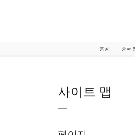
콘
텐
츠
로
건
너
뛰
홍콩
중국 
기
사이트 맵
페이지