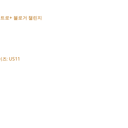
 니트로+ 블로거 챌린지
즈: US11