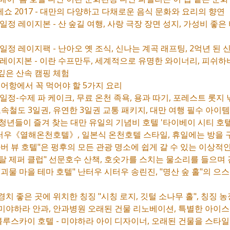
메쇼 2017 - 대만의 다양하고 다채로운 음식 문화와 요리의 향연
 일정 레이지본 - 산 숲길 여행, 사랑 극장 장면 성지, 가성비 좋은
 일정 레이지팩 - 난아오 옛 조식, 신나는 계곡 래프팅, 2억년 된
정 레이지본 - 이란 수프만두, 세계적으로 유명한 와이너리, 피쉬하
 깊은 산속 캠핑 체험
오 어항에서 꼭 먹어야 할 5가지 요리
 일정-수제 파 케이크, 무료 온천 족욕, 용과 따기, 포레스트 롯지
속철도 3일권, 유연한 3일권 교통 패키지, 대만 여행 필수 아이
학청년들이 즐겨 찾는 대만 유일의 기념비 호텔 '타이베이 시티 호텔
이터우《열해온천호텔》, 일본식 온천호텔 스타일, 휴일에는 방을 
 하버 뷰 호텔"은 펑후의 모든 관광 명소에 쉽게 갈 수 있는 이상적
스탈 제퍼 클럽" 선문호수 산책, 호숫가를 스치는 물소리를 들으며
 "괴물 마을 테마 호텔" 난터우 시터우 송린진, "명산 숲 홀"의 
경치 좋은 곳에 위치한 칭징 "시칭 로지, 깃털 소나무 홀", 칭징 농
 미야하라 안과, 안과병원 오래된 건물 리노베이션, 특별한 아이스
69 블루스카이 호텔 - 미야하라 아이 디자이너, 오래된 건물을 스