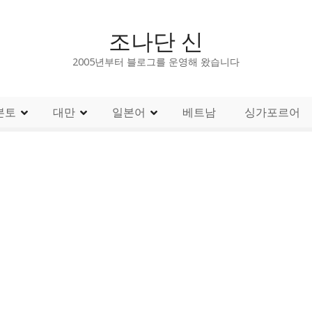
조나단 신
2005년부터 블로그를 운영해 왔습니다
본토
대만
일본어
베트남
싱가포르어