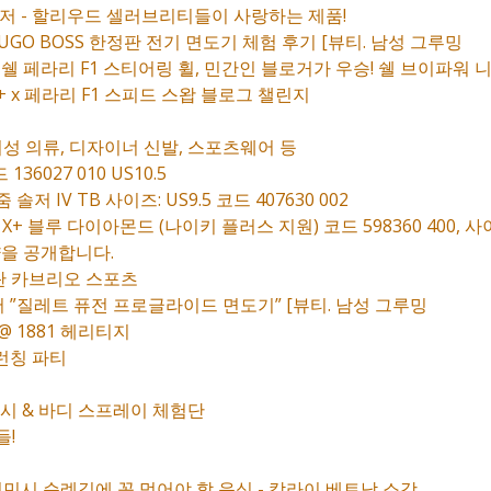
렌저 - 할리우드 셀러브리티들이 사랑하는 제품!
HUGO BOSS 한정판 전기 면도기 체험 후기 [뷰티. 남성 그루밍
지 쉘 페라리 F1 스티어링 휠, 민간인 블로거가 우승! 쉘 브이파워
 x 페라리 F1 스피드 스왑 블로그 챌린지
여성 의류, 디자이너 신발, 스포츠웨어 등
36027 010 US10.5
 IV TB 사이즈: US9.5 코드 407630 002
+ 블루 다이아몬드 (나이키 플러스 지원) 코드 598360 400, 사이
양을 공개합니다.
그란 카브리오 스포츠
서 ”질레트 퓨전 프로글라이드 면도기” [뷰티. 남성 그루밍
@ 1881 헤리티지
 런칭 파티
시 & 바디 스프레이 체험단
들!
치민시 순례길에 꼭 먹어야 할 음식 - 캄라이 베트남 소강