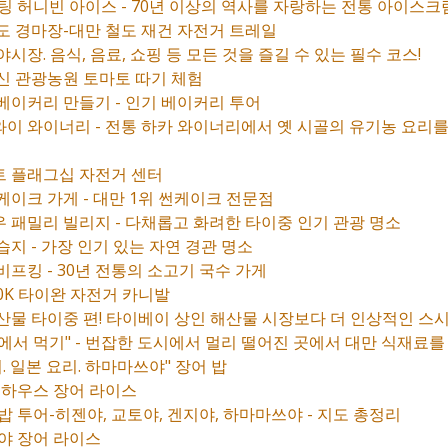
파팅 허니빈 아이스 - 70년 이상의 역사를 자랑하는 전통 아이스크림
철도 경마장-대만 철도 재건 자전거 트레일
야시장. 음식, 음료, 쇼핑 등 모든 것을 즐길 수 있는 필수 코스!
동신 관광농원 토마토 따기 체험
 베이커리 만들기 - 인기 베이커리 투어
와이 와이너리 - 전통 하카 와이너리에서 옛 시골의 유기농 요리를
트 플래그십 자전거 센터
 케이크 가게 - 대만 1위 썬케이크 전문점
우 패밀리 빌리지 - 다채롭고 화려한 타이중 인기 관광 명소
습지 - 가장 인기 있는 자연 경관 명소
비프킹 - 30년 전통의 소고기 국수 가게
 0K 타이완 자전거 카니발
해산물 타이중 편! 타이베이 상인 해산물 시장보다 더 인상적인 스시
방에서 먹기" - 번잡한 도시에서 멀리 떨어진 곳에서 대만 식재료를
어. 일본 요리. 하마마쓰야" 장어 밥
토 하우스 장어 라이스
밥 투어-히젠야, 교토야, 겐지야, 하마마쓰야 - 지도 총정리
지야 장어 라이스