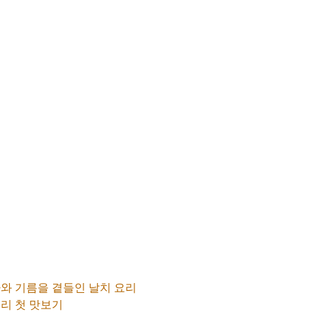
파와 기름을 곁들인 날치 요리
요리 첫 맛보기