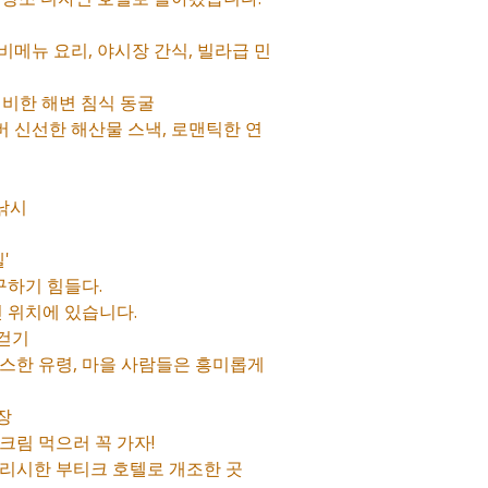
 비메뉴 요리, 야시장 간식, 빌라급 민
 신비한 해변 침식 동굴
버 신선한 해산물 스낵, 로맨틱한 연
 낚시
템
'
구하기 힘들다.
인 위치에 있습니다.
 걷기
으스스한 유령, 마을 사람들은 흥미롭게
장
크림 먹으러 꼭 가자!
타일리시한 부티크 호텔로 개조한 곳