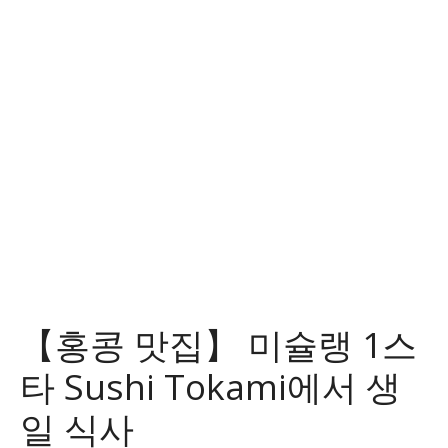
콘
텐
츠
로
건
너
뛰
기
【홍콩 맛집】 미슐랭 1스
타 Sushi Tokami에서 생
일 식사