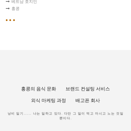
베트남 호치민
홍콩
홍콩의 음식 문화
브랜드 컨설팅 서비스
외식 마케팅 과정
배고픈 회사
Japanese
English
낭비 일기...... 나는 일하고 있다. 다만 그 일이 먹고 마시고 노는 것일
뿐이다.
Chinese (China)
Chinese (Hong Kong)