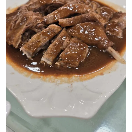
–
初
嘗
米
芝
蓮
江
門
五
邑
菜
，
黃
鱔
煲
仔
飯
發
源