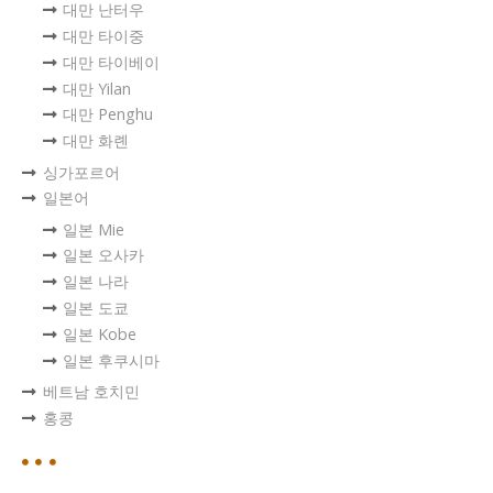
대만 난터우
대만 타이중
대만 타이베이
대만 Yilan
대만 Penghu
대만 화롄
싱가포르어
일본어
일본 Mie
일본 오사카
일본 나라
일본 도쿄
일본 Kobe
일본 후쿠시마
베트남 호치민
홍콩