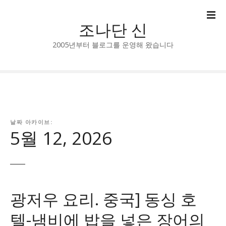
콘
텐
조나단 신
츠
로
2005년부터 블로그를 운영해 왔습니다
건
너
뛰
기
날짜 아카이브:
5월 12, 2026
광저우 요리. 중국] 동싱 호
텔-냄비에 밥을 넣은 장어의