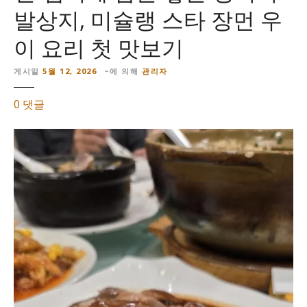
발상지, 미슐랭 스타 장먼 우
이 요리 첫 맛보기
게시일
5월 12, 2026
~에 의해
관리자
【
0
댓글
廣
州
美
食
。
中
國
】
東
興
飯
店