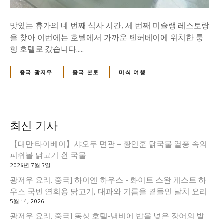
地
에
맛있는 휴가의 네 번째 식사 시간, 세 번째 미슐랭 레스토랑
대
을 찾아 이번에는 호텔에서 가까운 톈허베이에 위치한 퉁
한
힝 호텔로 갔습니다.....
중국 광저우
중국 본토
미식 여행
최신 기사
【대만·타이베이】샤오두 면관 – 황인훈 닭국물 열풍 속의
피쉬볼 닭고기 흰 국물
2026년 7월 7일
광저우 요리. 중국] 하이옌 하우스 - 화이트 스완 게스트 하
우스 국빈 연회용 닭고기, 대파와 기름을 곁들인 날치 요리
5월 14, 2026
광저우 요리. 중국] 동싱 호텔-냄비에 밥을 넣은 장어의 발