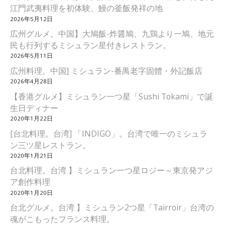
江門武夷料理を初体験、鰻の釜飯発祥の地
2026年5月12日
広州グルメ。中国】大鳩飯-炸醤鳩、九鶏より一鳩、地元
民も行列するミシュラン星付きレストラン。
2026年5月11日
広州料理。中国] ミシュラン-番禺老字固體・外記飯店
2026年4月28日
【香港グルメ】ミシュラン一つ星「Sushi Tokami」で誕
生日ディナー
2020年1月22日
[台北料理。台湾] 「INDIGO」。台湾で唯一のミシュラ
ン三ツ星レストラン。
2020年1月21日
台北料理。台湾 】ミシュラン一つ星ロジー～東京発アジ
ア創作料理
2020年1月20日
台北グルメ。台湾 】ミシュラン2つ星「Tairroir」台湾の
魂がこもったフランス料理。