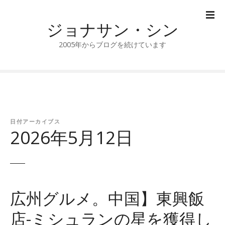
本
文
ジョナサン・シン
へ
ス
2005年からブログを続けています
キ
ッ
プ
日付アーカイブス
2026年5月12日
広州グルメ。中国】東興飯
店-ミシュランの星を獲得し