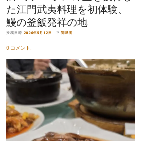
た江門武夷料理を初体験、
鰻の釜飯発祥の地
投稿日時
2026年5月12日
で
管理者
o
0
コメント
.
n
【
廣
州
美
食
。
中
國
】
東
興