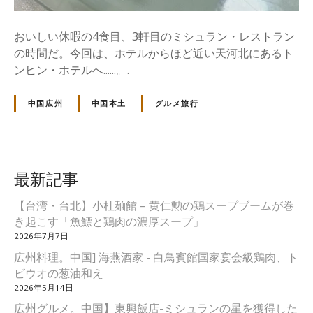
發
源
おいしい休暇の4食目、3軒目のミシュラン・レストラン
地
の時間だ。今回は、ホテルからほど近い天河北にあるト
ンヒン・ホテルへ......。.
中国広州
中国本土
グルメ旅行
最新記事
【台湾・台北】小杜麺館 – 黄仁勲の鶏スープブームが巻
き起こす「魚鰾と鶏肉の濃厚スープ」
2026年7月7日
広州料理。中国] 海燕酒家 - 白鳥賓館国家宴会級鶏肉、ト
ビウオの葱油和え
2026年5月14日
広州グルメ。中国】東興飯店-ミシュランの星を獲得した