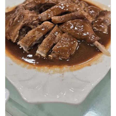
飯
店
–
初
嘗
米
芝
蓮
江
門
五
邑
菜
，
黃
鱔
煲
仔
飯