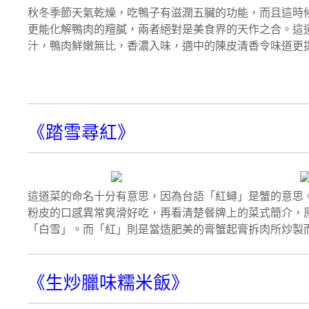
秋冬季節天氣乾燥，吃鴨子有滋潤五臟的功能，而且這時
更能化解鴨肉的羶膩，兩者絕對是美食界的天作之合。這
汁，鴨肉鮮嫩無比，香濃入味，適中的陳皮清香令味道更
《踏雪尋紅》
這道菜的命名十分有意思，因為台語「紅蟳」是蟹的意思
粉皮的口感異常爽滑好吃，再看清楚餐牌上的菜式簡介，
「白雪」。而「紅」則是當造肥美的膏蟹起膏拆肉所炒製
《生炒臘味糯米飯》