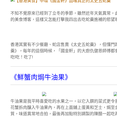
不知不覺原來已經到了立冬的季節，雖然近年天氣異常，
的美食博客，這樣又怎能打擊我四出去吃蛇羹進補的慾望呢
香港其實有不少餐廳、蛇店售賣《太史五蛇羹》，但懂門
羹》，每年的這個時候，「國金軒」的大廚仇健恩師傅都
吃!吃！吃了!
《鮮蟹肉焗牛油果》
牛油果是我平時喜愛吃的水果之一，以它入饌的菜式更令
花蟹拆肉釀入牛油果內，再在上面鋪上蛋黃和芝士，焗至
質，味道異常地合拍，最後再加點特別調製的陳醋一起吃