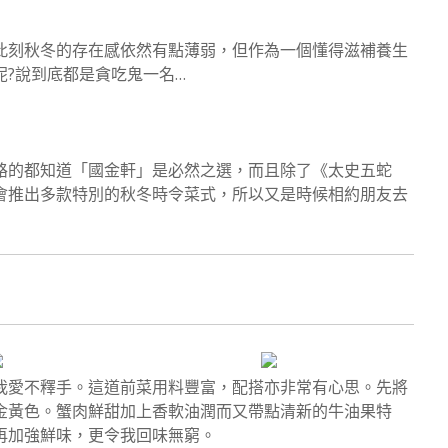
此刻秋冬的存在感依然有點薄弱，但作為一個懂得滋補養生
?說到底都是貪吃鬼一名…
路的都知道「國金軒」是必然之選，而且除了《太史五蛇
會推出多款特別的秋冬時令菜式，所以又是時候相約朋友去
我愛不釋手。這道前菜用料豐富，配搭亦非常有心思。先將
金黃色。蟹肉鮮甜加上香軟油潤而又帶點清新的牛油果特
再加強鮮味，更令我回味無窮。