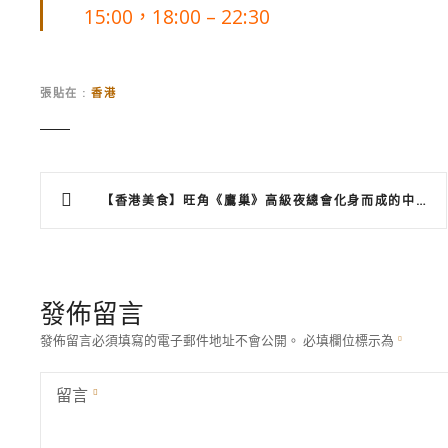
15:00，18:00 – 22:30
張貼在
香港
文
【香港美食】旺角《鷹巢》高級夜總會化身而成的中菜廳
章
導
覽
發佈留言
發佈留言必須填寫的電子郵件地址不會公開。
必填欄位標示為
留言