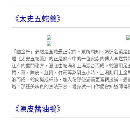
《太史五蛇羹》
「國金軒」必然是全城最正宗的。眾所周知，這道名菜是
理《太史五蛇羹》的正是他府中的一位家廚的傳人李煜霖
江府的獨門秘方，湯底由蛇湯和上湯混合而成。蛇湯用足五
頭、薑、陳皮、紅棗、竹蔗等熬製五小時，上湯則用上金
滾而成，蛇肉撕成細絲，加入花膠使湯羹更濃稠滋補。最
增。那種美味真的無法形容，親身試一口你便會知道師傅是用
《陳皮醬油鴨》