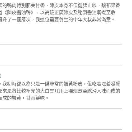
候的鴨肉特別肥美甘香，陳皮本身不但健脾止咳，馥郁果香
道《陳皮醬油鴨》，以高級正廣陳皮及秘製醬油燜煮至收
提升了一個層次，我這位需要養生的中年大叔非常滿意。
。我初時都以為只是一碟尋常的蟹黃粉皮，但吃着吃着發覺
原來是將比較罕見的大白雪耳用上湯煨煮至腍滑入味而成的
而成的蟹黃，甘香鮮味。