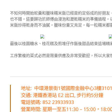
不知何時開始蛇羹和臘味糯米飯已經是約定俗成的好朋友
也不錯，這要歸功於師傅由浸泡和瀝乾糯米的準備過程，
米飯炒得乾身而不油膩，臘味份量又充足，每一粒糯米都
最後以桂圓糖水、桂花糕及煎堆仔作飯後甜品結束這場精
工序繁複的菜式必然是限量供應及非常受歡迎，所以大家
地址: 中環港景街1號國際金融中心3樓3101
交通: 港鐵香港站 E2 出口, 步行約5分鐘
電話號碼: 852 23933933
營業時間: 星期一至五11:30 – 15:00，18: