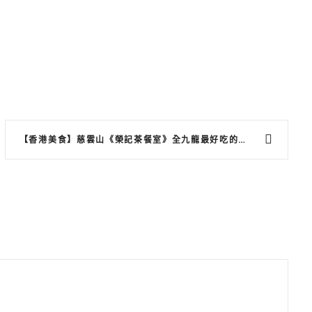
【香港美食】慈雲山《榮記茶餐室》全九龍最好吃的煲仔飯底