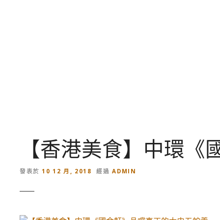
跳
到
內
容
【香港美食】中環《
發表於
10 12 月, 2018
經過
ADMIN