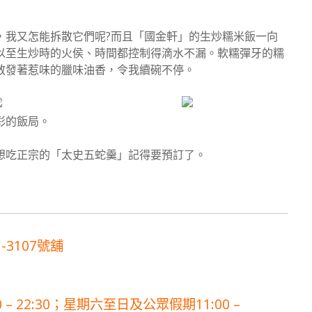
，我又怎能拆散它們呢?而且「國金軒」的生炒糯米飯一向
以至生炒時的火侯、時間都控制得滴水不漏。軟糯彈牙的糯
散發著惹味的臘味油香，令我續碗不停。
彩的飯局。
想吃正宗的「太史五蛇羹」記得要預訂了。
-3107號舖
00 – 22:30；星期六至日及公眾假期11:00 –