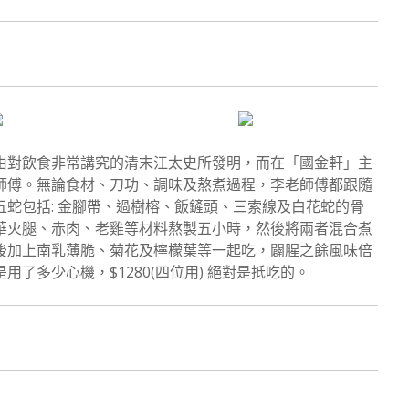
由對飲食非常講究的清末江太史所發明，而在「國金軒」主
師傅。無論食材、刀功、調味及熬煮過程，李老師傅都跟隨
蛇包括: 金腳帶、過樹榕、飯鏟頭、三索線及白花蛇的骨
華火腿、赤肉、老雞等材料熬製五小時，然後將兩者混合煮
後加上南乳薄脆、菊花及檸檬葉等一起吃，闢腥之餘風味倍
了多少心機，$1280(四位用) 絕對是抵吃的。