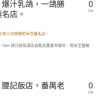
– 爆汁乳鴿，一鴿勝
0
的
米
芝
蓮名店。
對
評論
蓮
【
江
廣
門
州
五
美
邑
食
菜
。
，
中
黃
am 就已經有酒店自助式豐富早餐吃，但米芝蓮餐...
國
鱔
】
煲
大
仔
鴿
飯
飯
發
–
源
爆
地
汁
的
乳
– 腰記飯店，番禺老
0
鴿
，
對
評論
一
【
鴿
廣
勝
州
九
美