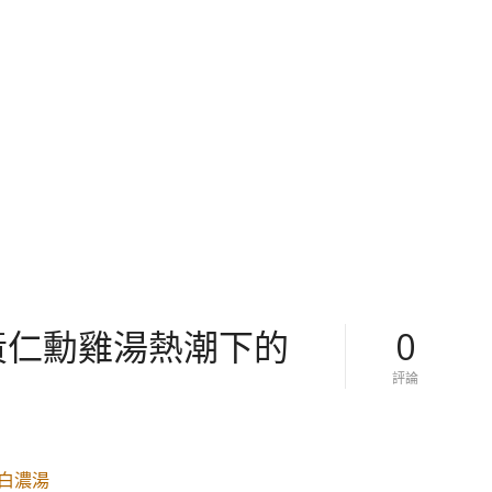
 黃仁勳雞湯熱潮下的
0
對
評論
【
台
灣
。
台