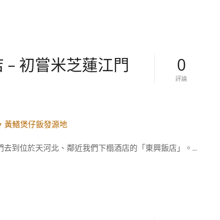
海
晏
樓
–
白
天
鵝
 – 初嘗米芝蓮江門
0
賓
館
對
評論
名
【
廚
廣
坐
州
鎮
美
！
食
國
。
宴
中
級
去到位於天河北、鄰近我們下榻酒店的「東興飯店」。...
國
一
】
品
東
雞
興
、
飯
蔥
店
油
–
飛
初
魚
嘗