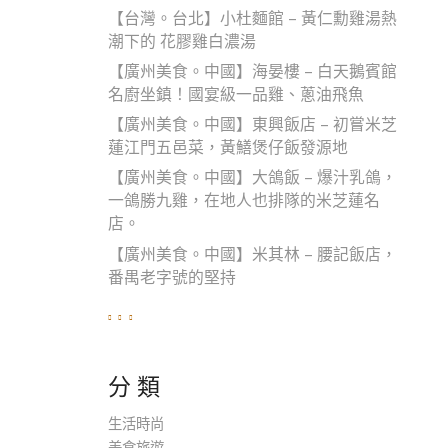
【台灣。台北】小杜麵館 – 黃仁勳雞湯熱
潮下的 花膠雞白濃湯
【廣州美食。中國】海晏樓 – 白天鵝賓館
名廚坐鎮！國宴級一品雞、蔥油飛魚
【廣州美食。中國】東興飯店 – 初嘗米芝
蓮江門五邑菜，黃鱔煲仔飯發源地
【廣州美食。中國】大鴿飯 – 爆汁乳鴿，
一鴿勝九雞，在地人也排隊的米芝蓮名
店。
【廣州美食。中國】米其林 – 腰記飯店，
番禺老字號的堅持
分 類
生活時尚
美食旅遊