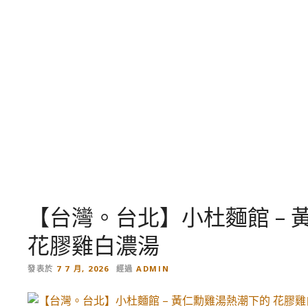
跳
到
內
容
【台灣。台北】小杜麵館 –
花膠雞白濃湯
發表於
7 7 月, 2026
經過
ADMIN