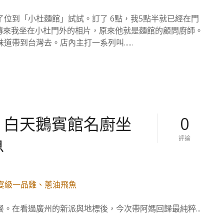
北
】
位到「小杜麵館」試試。訂了 6點，我5點半就已經在門
小
杜
傅傳來我坐在小杜門外的相片，原來他就是麵館的顧問廚師。
麵
到台灣去。店內主打一系列叫......
館
–
黃
仁
勳
雞
湯
熱
– 白天鵝賓館名廚坐
0
潮
下
的
魚
對
評論
花
【
膠
廣
雞
州
白
美
濃
食
湯
。
的
中
。在看過廣州的新派與地標後，今次帶阿媽回歸最純粹...
國
】