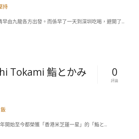
雞
食
，
。
在
中
地
早由九龍各方出發。而係早了一天到深圳吃喝，避開了...
國
人
】
也
米
排
其
隊
林
的
–
米
腰
芝
記
蓮
飯
 Tokami 鮨とかみ
0
名
店
店
，
對
評論
。
番
【
的
禺
香
老
港
字
美
號
食
的
】
堅
米
持
7年開始至今都榮獲「香港米芝蓮一星」的「鮨と...
芝
的
蓮
一