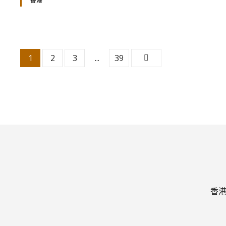
香港
文
1
2
3
...
39
章
分
頁
香