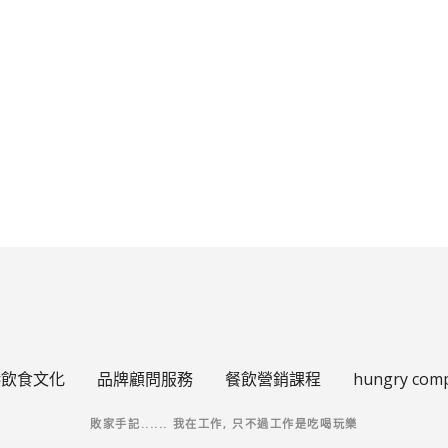
星
s
u
s
h
i
t
o
k
a
m
i
鮨
と
か
み
吃
生
日
飯
的
港飲食文化
品牌顧問服務
餐飲營銷課程
hungry com
敗家手記...... 我在工作, 只不過工作是吃喝玩樂