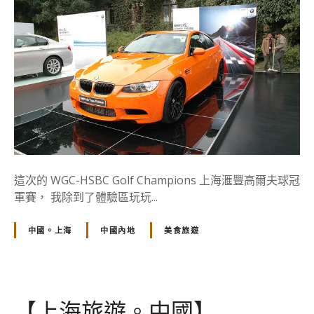
旅
遊
。
中
國
】
B
M
W
M
3
這次的 WGC-HSBC Golf Champions 上海滙豐高爾夫球冠
T
軍賽， 我除到了體驗區玩玩...
i
g
中國。上海
中國內地
美食旅遊
e
r
e
d
【上海旅遊。中國】
i