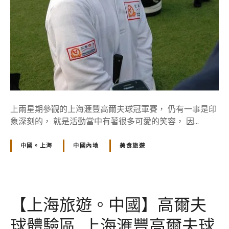
高
爾
夫
計
劃
,
上
海
滙
上兩星期參觀的上海滙豐高爾夫球冠軍賽， 仍有一事是印
豐
象深刻的， 就是活動當中有著很多可愛的笑容， 因...
高
爾
中國。上海
中國內地
美食旅遊
夫
球
冠
軍
【上海旅遊。中國】高爾夫
賽
的
球體驗區, 上海滙豐高爾夫球