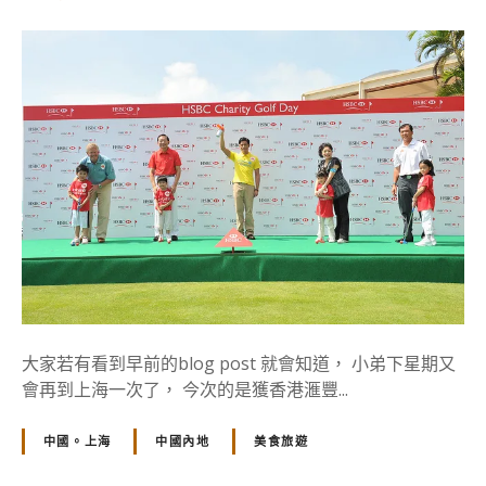
賽
【
的
上
海
旅
遊
。
中
國
】
滙
豐
慈
善
高
大家若有看到早前的blog post 就會知道， 小弟下星期又
爾
會再到上海一次了， 今次的是獲香港滙豐...
夫
球
中國。上海
中國內地
美食旅遊
日
花