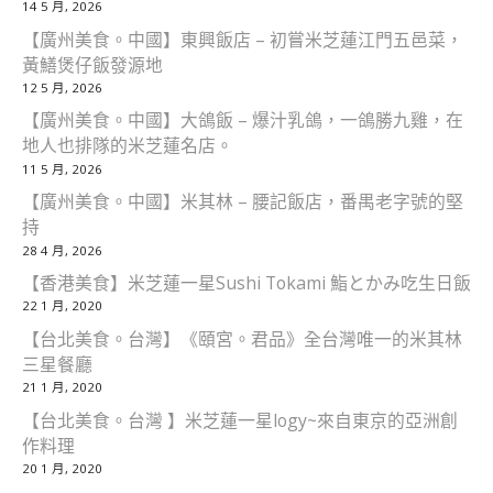
14 5 月, 2026
【廣州美食。中國】東興飯店 – 初嘗米芝蓮江門五邑菜，
黃鱔煲仔飯發源地
12 5 月, 2026
【廣州美食。中國】大鴿飯 – 爆汁乳鴿，一鴿勝九雞，在
地人也排隊的米芝蓮名店。
11 5 月, 2026
【廣州美食。中國】米其林 – 腰記飯店，番禺老字號的堅
持
28 4 月, 2026
【香港美食】米芝蓮一星Sushi Tokami 鮨とかみ吃生日飯
22 1 月, 2020
【台北美食。台灣】《頤宮。君品》全台灣唯一的米其林
三星餐廳
21 1 月, 2020
【台北美食。台灣 】米芝蓮一星logy~來自東京的亞洲創
作料理
20 1 月, 2020