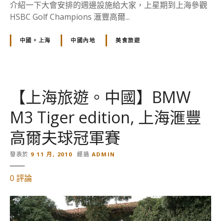
體
介紹一下大會安排的週邊設施給大家，上星期到上海參觀
驗
HSBC Golf Champions 滙豐高爾...
區
,
中國。上海
中國內地
美食旅遊
上
海
滙
豐
【上海旅遊。中國】BMW
高
爾
M3 Tiger edition, 上海滙豐
夫
球
高爾夫球冠軍賽
冠
軍
發表於
9 11 月, 2010
經過
ADMIN
賽
對
0
評論
的
【
上
海