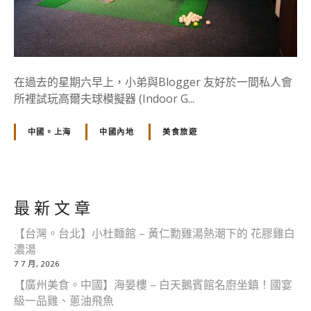
在過去的星期六早上，小弟與Blogger 友好於一間私人會
所裡試玩高爾夫球模擬器 (Indoor G...
中國。上海
中國內地
美食旅遊
最 新 文 章
【台灣。台北】小杜麵館 – 黃仁勳雞湯熱潮下的 花膠雞白
濃湯
7 7 月, 2026
【廣州美食。中國】海晏樓 – 白天鵝賓館名廚坐鎮！國宴
級一品雞、蔥油飛魚