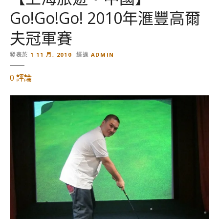
t
Go!Go!Go! 2010年滙豐高爾
i
o
夫冠軍賽
n
,
發表於
1 11 月, 2010
經過
ADMIN
上
對
0
評論
海
【
滙
上
豐
海
高
旅
爾
遊
夫
。
球
中
冠
國
軍
】
賽
G
的
o
!