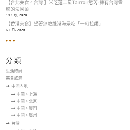
【台北美食。台灣 】米芝蓮二星Tairroir態芮-擁有台灣靈
魂的法國菜
19 1 月, 2020
【香港美食】望著無敵維港海景吃「一幻拉麵」
6 1 月, 2020
分 類
生活時尚
美食旅遊
中國內地
中國。上海
中國。北京
中國。廈門
中國。廣州
台灣