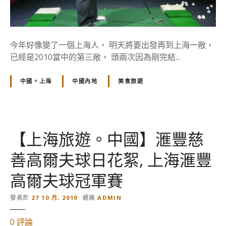
G
o
!
今年好像變了一個上海人， 明天將要出發再到上海一敞，
G
已經是2010當中的第三敞， 頭兩次因為剛完結...
o
!
中國。上海
中國內地
美食旅遊
2
0
1
0
年
【上海旅遊。中國】滙豐慈
滙
善高爾夫球日花絮, 上海滙豐
豐
高
高爾夫球冠軍賽
爾
夫
發表於
27 10 月, 2010
經過
ADMIN
冠
軍
對
0
評論