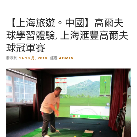
絮
,
【上海旅遊。中國】高爾夫
上
海
球學習體驗, 上海滙豐高爾夫
滙
豐
球冠軍賽
高
爾
發表於
14 10 月, 2010
經過
ADMIN
夫
球
冠
軍
賽
的