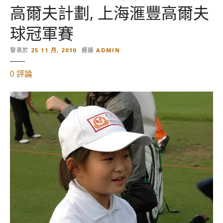
高爾夫計劃, 上海滙豐高爾夫
球冠軍賽
發表於
25 11 月, 2010
經過
ADMIN
對
0
評論
【
上
海
旅
遊
。
中
國
】
青
少
年