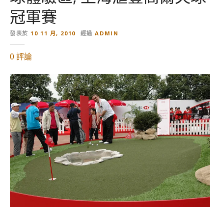
冠軍賽
發表於
10 11 月, 2010
經過
ADMIN
對
0
評論
【
上
海
旅
遊
。
中
國
】
高
爾
夫
球