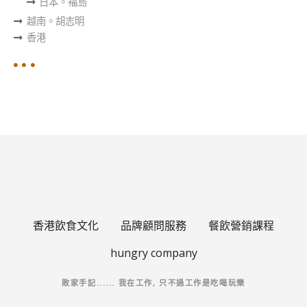
日本。福島
越南。胡志明
香港
香港飲食文化
品牌顧問服務
餐飲營銷課程
Korean
hungry company
Japanese
敗家手記...... 我在工作, 只不過工作是吃喝玩樂
English