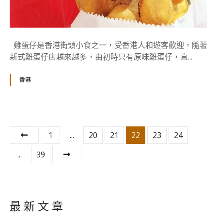
雞蛋仔是香港街頭小食之一，受香港人和遊客歡迎，隨著
新式雞蛋仔店越來越多，由初時只有原味雞蛋仔，直...
香港
文
1
...
20
21
22
23
24
章
...
39
分
頁
最 新 文 章