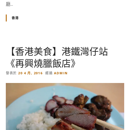
》
廳...
新
派
香港
的
火
鍋
店
【香港美食】港鐵灣仔站
的
《再興燒臘飯店》
發表於
20 4 月, 2016
經過
ADMIN