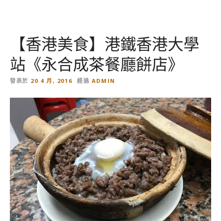
食
》
米
【香港美食】港鐵香港大學
其
林
站《永合成茶餐廳餅店》
推
薦
發表於
20 4 月, 2016
經過
ADMIN
糯
米
飯
煎
腸
粉
的