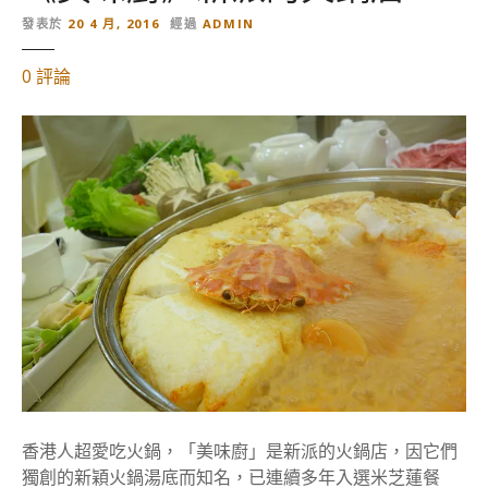
發表於
20 4 月, 2016
經過
ADMIN
對
0
評論
【
香
港
美
食
】
港
鐵
灣
仔
站
《
美
味
香港人超愛吃火鍋，「美味廚」是新派的火鍋店，因它們
廚
獨創的新穎火鍋湯底而知名，已連續多年入選米芝蓮餐