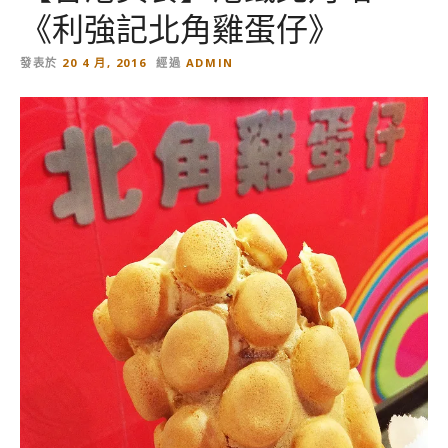
《利強記北角雞蛋仔》
發表於
20 4 月, 2016
經過
ADMIN