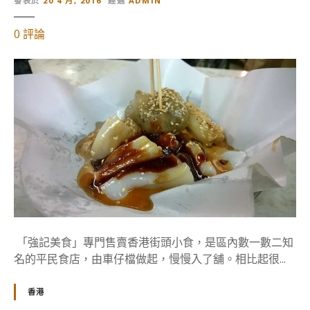
發表於
20 4 月, 2016
經過
ADMIN
對
0
評論
【
香
港
美
食
】
港
鐵
銅
鑼
灣
站
「強記美食」專門售賣香港街頭小食，是區內數一數二知
《
名的平民食店，由車仔檔做起，慢慢入了舖。相比起很...
強
記
香港
美