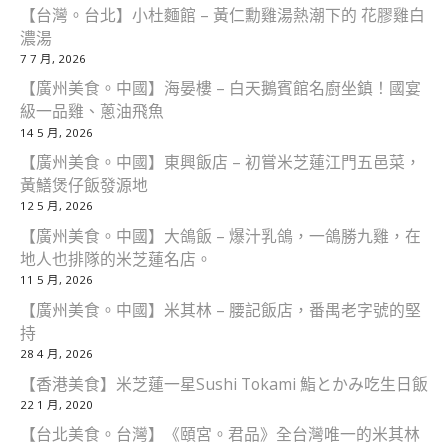
【台灣。台北】小杜麵館 – 黃仁勳雞湯熱潮下的 花膠雞白
濃湯
7 7 月, 2026
【廣州美食。中國】海晏樓 – 白天鵝賓館名廚坐鎮！國宴
級一品雞、蔥油飛魚
14 5 月, 2026
【廣州美食。中國】東興飯店 – 初嘗米芝蓮江門五邑菜，
黃鱔煲仔飯發源地
12 5 月, 2026
【廣州美食。中國】大鴿飯 – 爆汁乳鴿，一鴿勝九雞，在
地人也排隊的米芝蓮名店。
11 5 月, 2026
【廣州美食。中國】米其林 – 腰記飯店，番禺老字號的堅
持
28 4 月, 2026
【香港美食】米芝蓮一星Sushi Tokami 鮨とかみ吃生日飯
22 1 月, 2020
【台北美食。台灣】《頤宮。君品》全台灣唯一的米其林