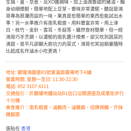
生抽、薑、京葱、及XO醬調味，加上油潤香甜的豬油，麵
身幼細煙韌，簡單地配上豆芽，香味非常濃郁，聽說是鴻
哥專為蔡瀾而設的一味，果真是愈簡單的東西愈能試出水
準！另一水準推介有南乳粗齋，用料豐富非常，用上津
白、枝竹、金針、雲耳、冬菇等，雖然食材簡單，但一經
鴻哥巧手烹調，以濃郁的南乳醬汁煨煮，卻又吃到蔬菜的
清甜，是平凡卻顯大廚功力的菜式，鴻哥也笑說銷量隨時
比起成名作滷水小吃更高！
地址:
觀塘鴻圖道83號東瀛遊廣場地下A舖
營業時間:
星期一至日: 11:30-22:30
電話: 852
3107 4111
交通指引：
於觀塘地鐵站站B1出口沿開源道及成業街步行
十分鐘
美食推介：
南乳粗齋、滷鵝肉、滷豬腩、招牌撈麵、芥抹
雞腳跟
張貼在
香港