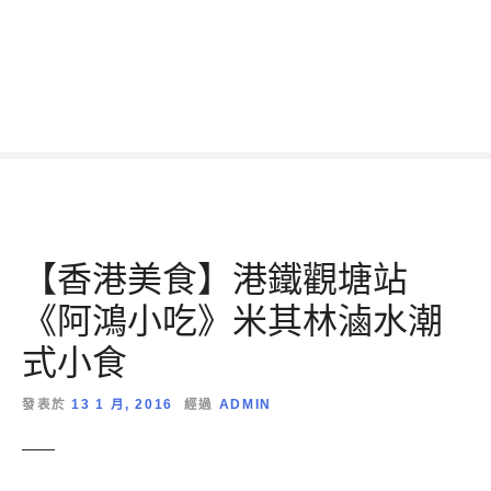
跳
到
內
容
【香港美食】港鐵觀塘站
《阿鴻小吃》米其林滷水潮
式小食
發表於
13 1 月, 2016
經過
ADMIN