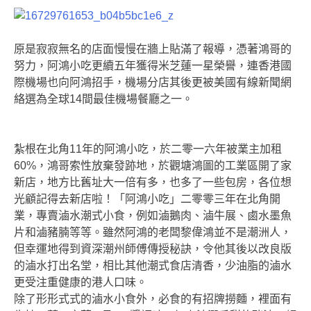
原是寂寂無名的店面慢慢在牆上貼滿了報導，憑著鴻哥的
努力，阿鴻小吃更續五年獲得米芝蓮一星榮譽，連香港國
際機場也向阿鴻招手，機場分店其後更被美國有線新聞網
絡選為全球14間最佳機場餐廳之一。
紮根在北角11年的阿鴻小吃，於二零一六年被業主加租
60%，鴻哥索性放棄發跡地，於觀塘鴻圖的工業區開了家
新店，地方比舊址大一倍有多，也多了一些包房，各位想
光顧記得去新店啦！
「阿鴻小吃」二零零三年在北角開
業，專賣滷水潮式小食，例如滷鵝肉、滷牛展、鹵水墨魚
片和滷豬腩等等。雖然阿鴻的老闆黎偉鴻並不是潮洲人，
但幸運地得到資深潮州師傅傳授秘訣，令他其後以改良版
的滷水打出名堂，相比其他潮式食店清香，少油脂的滷水
更受注重健康的港人口味。
除了形形式式的滷水小食外，必食的有招牌撈麵，裡面有