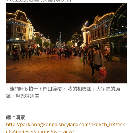
↓ 離開時多拍一下門口鐘樓， 我的相機加了大字星的灟
鏡，燈光特別美
網上購票
http://park.hongkongdisneyland.com/hkdl/zh_HK/tick
etsAndReservations/overview?