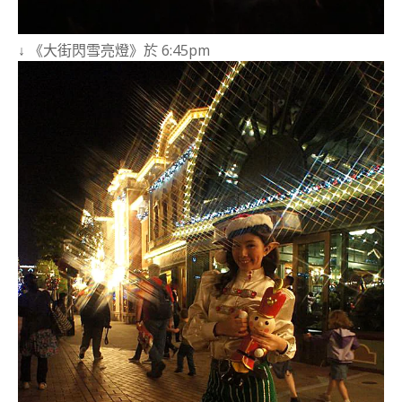
↓ 《大街閃雪亮燈》於 6:45pm