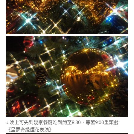
↓ 晚上可先到幾家餐廳吃到飽至8:30，等著9:00重頭戲
《星夢奇緣煙花表演》