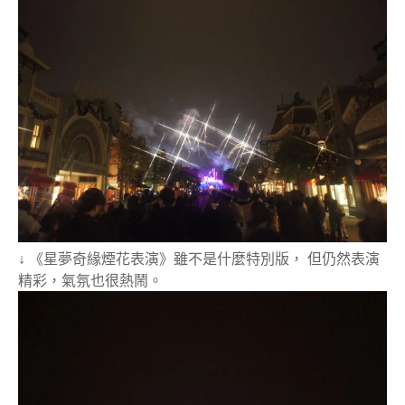
↓ 《星夢奇緣煙花表演》雖不是什麼特別版， 但仍然表演
精彩，氣氛也很熱鬧。