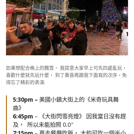
如果想配合晚上的飄雪， 我提意大家早上可先四處亂玩，
喜歡什麼就先玩什麼， 到了黃昏再跟我下面寫的次序，免
得忘了精彩的表演:
5:30pm –
美國小鎮大街上的《米奇玩具舞
曲》
6:45pm
– 《大街閃雪亮燈》 因我當日沒有趕
及， 所以未能拍照 0.0″
7:15pm
– 再去餐廳吃飯， 大約可吃一個半小