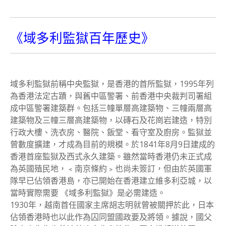
《域多利監獄百年歷史》
域多利監獄前稱中央監獄，是香港的首所監獄，1995年列
為香港法定古蹟，與舊中區警署、前香港中央裁判司署組
成中區警署建築群。包括三幢單層高建築物、三幢兩層高
建築物及三幢三層高建築物，以磚石及花崗岩建造，特別
行政大樓、洗衣房、醫院、飯堂、看守室及廚房。監獄並
曾數度擴建，才成為目前的規模。於1841年8月9日建成的
香港首座監獄及西式永久建築。雖然當時香港仍未正式成
為英國殖民地，﹤南京條約﹥也尚未簽訂，但由於英國軍
隊早已佔領香港島，亦已開始在香港建立維多利亞城，以
當時實際需要 《域多利監獄》是必需建造。
1930年，越南首任國家主席胡志明就曾被關押於此，日本
佔領香港時也以此作為囚同盟國政要及將領。據說，國父