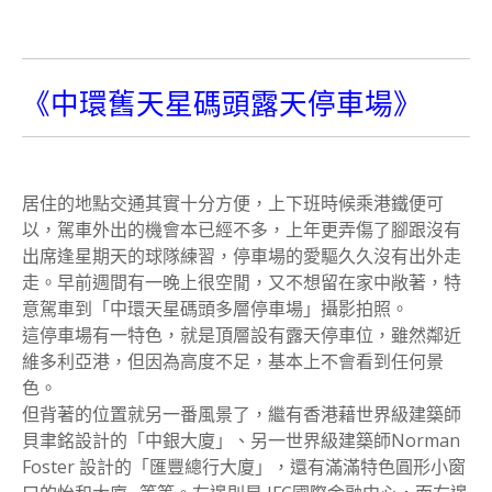
《中環舊天星碼頭露天停車場》
居住的地點交通其實十分方便，上下班時候乘港鐵便可
以，駕車外出的機會本已經不多，上年更弄傷了腳跟沒有
出席逢星期天的球隊練習，停車場的愛驅久久沒有出外走
走。早前週間有一晚上很空閒，又不想留在家中敞著，特
意駕車到「中環天星碼頭多層停車場」攝影拍照。
這停車場有一特色，就是頂層設有露天停車位，雖然鄰近
維多利亞港，但因為高度不足，基本上不會看到任何景
色。
但背著的位置就另一番風景了，繼有香港藉世界級建築師
貝聿銘設計的「中銀大廈」、另一世界級建築師Norman
Foster 設計的「匯豐總行大廈」，還有滿滿特色圓形小窗