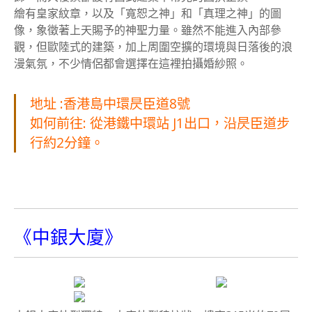
繪有皇家紋章，以及「寬恕之神」和「真理之神」的圖
像，象徵著上天賜予的神聖力量。雖然不能進入內部參
觀，但歐陸式的建築，加上周圍空擴的環境與日落後的浪
漫氣氛，不少情侶都會選擇在這裡拍攝婚紗照。
地址 :香港島中環昃臣道8號
如何前往: 從港鐵中環站 J1出口，沿昃臣道步
行約2分鐘。
《中銀大廈》