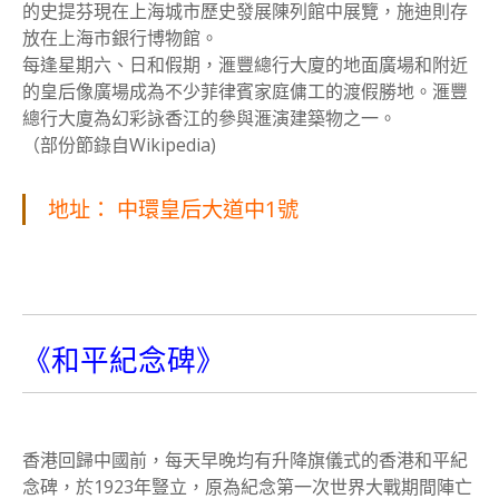
的史提芬現在上海城市歷史發展陳列館中展覽，施迪則存
放在上海市銀行博物館。
每逢星期六、日和假期，滙豐總行大廈的地面廣場和附近
的皇后像廣場成為不少菲律賓家庭傭工的渡假勝地。滙豐
總行大廈為幻彩詠香江的參與滙演建築物之一。
（部份節錄自Wikipedia)
地址： 中環皇后大道中1號
《和平紀念碑》
香港回歸中國前，每天早晚均有升降旗儀式的香港和平紀
念碑，於1923年豎立，原為紀念第一次世界大戰期間陣亡