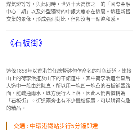
煤氣燈等等，與此同時，世界十大高樓之一的「國際金融
中心二期」以及外型獨特的中銀大廈亦在這裏。這種新舊
交集的景像，形成強烈對比，但卻沒有一點違和感。
《石板街》
這條1858年以香港首任總督砵甸乍命名的特色街道，連接
山上的荷李活道及山下的干諾道中，其中荷李活道至皇后
大道中一段由於陡直，所以用一塊凹一塊凸的石板舖蓋路
面，能疏通雨水，既方便行人上落，因此人們習慣稱為
「石板街」。街道兩旁也有不少攤檔擺賣，可以購得有趣
的精品。
交通 : 中環港鐵站步行5分鐘即達