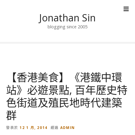
跳
到
Jonathan Sin
內
容
blogging since 2005
【香港美食】《港鐵中環
站》必遊景點, 百年歷史特
色街道及殖民地時代建築
群
發表於
12 1 月, 2014
經過
ADMIN