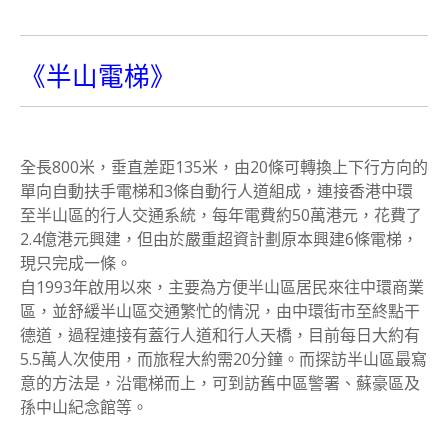
《半山電梯》
全長800米，垂直差距135米，由20條可轉換上下行方向的
單向自動扶手電梯和3條自動行人道組成，連接香港中環
至半山區的行人交通系統，每年電費約50萬港元，花費了
2.4億港元興建，但由於嚴重超資計劃原本興建6條電梯，
現只完成一條。
自1993年啟用以來，主要為方便半山區居民來往中環商業
區，並舒緩半山區交通繁忙的情況，由中環街市至終點干
德道，過程連接有蓋行人道和行人天橋，目前每日大約有
5.5萬人次使用，而旅程大約需20分鐘。而探訪半山區最寫
意的方法是，沿電梯而上，可到訪舊中區警署、蘇豪區及
孫中山紀念館等。