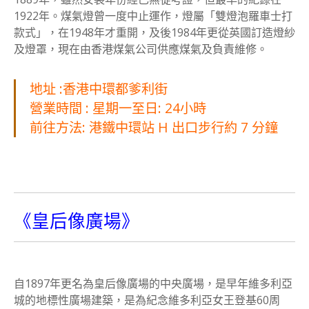
1922年。煤氣燈曾一度中止運作，燈屬「雙燈泡羅車士打
款式」，在1948年才重開，及後1984年更從英國訂造燈紗
及燈罩，現在由香港煤氣公司供應煤氣及負責維修。
地址 :香港中環都爹利街
營業時間 : 星期一至日: 24小時
前往方法: 港鐵中環站 H 出口步行約 7 分鐘
《皇后像廣場》
自1897年更名為皇后像廣場的中央廣場，是早年維多利亞
城的地標性廣場建築，是為紀念維多利亞女王登基60周