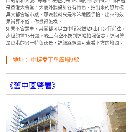
口的怡和大廈…等等。左邊則是 IFC國際金融中心，而右邊
是香港大會堂。大廈外牆設計各有特色，拍出來的照片極
具大都會城市感，那晚我就只是笨笨地隨手拍，出來的效
果尚算不俗，你覺得怎樣？
如果不會駕車，其實都可以由中環港鐵站F出口步行前往，
步程約需15分鐘。晚上有空不妨到這裡拍照留念，這可算
是香港的另一特色夜景，詳細路線圖可查看下方的地圖。
地址： 中環愛丁堡廣場9號
《舊中區警署》