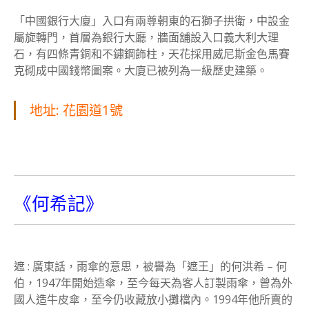
「中國銀行大廈」入口有兩尊朝東的石獅子拱衛，中設金
屬旋轉門，首層為銀行大廳，牆面舖設入口義大利大理
石，有四條青銅和不鏽鋼飾柱，天花採用威尼斯金色馬賽
克砌成中國錢幣圖案。大廈已被列為一級歷史建築。
地址: 花園道1號
《何希記》
遮 : 廣東話，雨傘的意思，被譽為「遮王」的何洪希 – 何
伯，1947年開始造傘，至今每天為客人訂製雨傘，曾為外
國人造牛皮傘，至今仍收藏放小攤檔內。1994年他所賣的