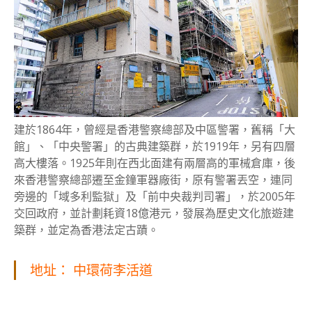
建於1864年，曾經是香港警察總部及中區警署，舊稱「大
館」、「中央警署」的古典建築群，於1919年，另有四層
高大樓落。1925年則在西北面建有兩層高的軍械倉庫，後
來香港警察總部遷至金鐘軍器廠街，原有警署丟空，連同
旁邊的「域多利監獄」及「前中央裁判司署」，於2005年
交回政府，並計劃耗資18億港元，發展為歷史文化旅遊建
築群，並定為香港法定古蹟。
地址： 中環荷李活道