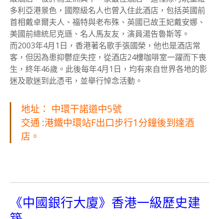
多利亞港景色，國際級名人也曾入住此酒店，包括英國前
首相戴卓爾夫人、福特與老布殊、英國已故王妃戴安娜、
美國前總統尼克遜、名人馬友友，演員湯告魯斯等。
而2003年4月1日，香港著名歌手張國榮，他也是酒店常
客，但因為患抑鬱症失控，從酒店24樓咖啡室一躍而下喪
生，終年46歲。此後每年4月1日，均有來自世界各地的影
迷及歌迷到此憑弔，並舉行悼念活動。
地址： 中環干諾道中5號
交通 :港鐵中環站F出口步行1分鐘後到達酒
店。
《中國銀行大廈》香港一級歷史建
築