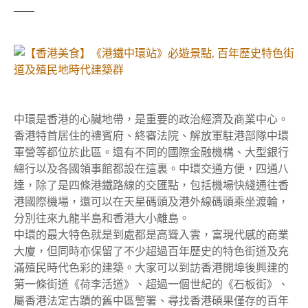
中環是香港的心臟地帶，是重要的政治經濟及商業中心。
香港特首居住的禮賓府、終審法院、解放軍駐港部隊中環
軍營等都位於此區。還有不同的國際金融機構、大型銀行
總行以及各國領事館都設在這裏。中環交通方便，四通八
達，除了是四條港鐵路線的交匯點，包括機場快綫通往香
港國際機場，還可以在天星碼頭及港外線碼頭乘坐渡輪，
分別往來九龍半島和香港大小離島。
中環的最大特色就是到處都是高聳入雲，富現代感的商業
大廈，但同時亦保留了不少超過百年歷史的特色街道及充
滿殖民時代色彩的建築。大家可以到訪香港開埠後興建的
第一條街道《荷李活道》、超過一個世紀的《石板街》、
屬香港法定古蹟的舊中區警署、尋找香港碩果僅存的百年