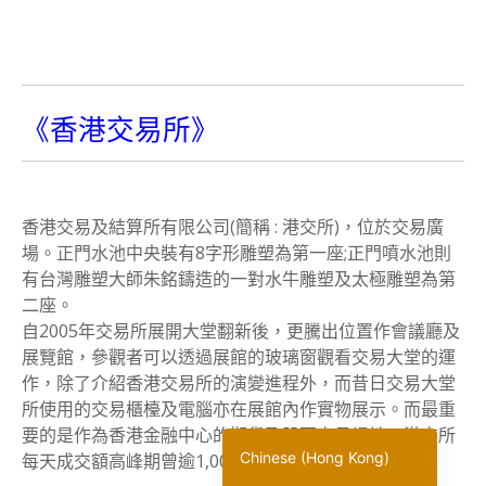
《香港交易所》
香港交易及結算所有限公司(簡稱 : 港交所)，位於交易廣
場。正門水池中央裝有8字形雕塑為第一座;正門噴水池則
有台灣雕塑大師朱銘鑄造的一對水牛雕塑及太極雕塑為第
二座。
Korean
自2005年交易所展開大堂翻新後，更騰出位置作會議廳及
Japanese
展覽館，參觀者可以透過展館的玻璃窗觀看交易大堂的運
作，除了介紹香港交易所的演變進程外，而昔日交易大堂
English
所使用的交易櫃檯及電腦亦在展館內作實物展示。而最重
Chinese (China)
要的是作為香港金融中心的期貨及股票交易場地，港交所
Chinese (Hong Kong)
每天成交額高峰期曾逾1,000萬港元。