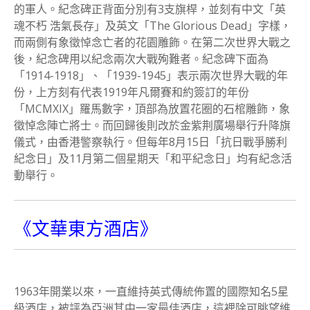
的軍人。紀念碑正背面分別有3支旗桿，並刻有中文「英
魂不朽 浩氣長存」及英文「The Glorious Dead」字樣，
而兩側有象徵悼念亡者的花園雕飾。在第二次世界大戰之
後，紀念碑用以紀念兩次大戰殉難者。紀念碑下面為
「1914-1918」、「1939-1945」表示兩次世界大戰的年
份，上方刻有代表1919年凡爾賽和約簽訂的年份
「MCMXIX」羅馬數字，頂部為放置花圈的石棺雕飾，象
徵悼念陣亡將士。而回歸後則改於金紫荆廣場舉行升降旗
儀式，由香港警察執行。但每年8月15日「抗日戰爭勝利
紀念日」及11月第二個星期天「和平紀念日」均有紀念活
動舉行。
《文華東方酒店》
1963年開業以來，一直維持英式傳統佈置的國際知名5星
級酒店，被評為亞洲其中一家最佳酒店，這裡除可眺望維