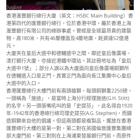
香港滙豐銀行總行大廈（英文：HSBC Main Building）香
港第四代的匯豐銀行總行，位於香港中環，屬於香港上海
滙豐銀行有限公司的總辦事處。曾經是全球最昂貴的建築
物，高180米，共有46層樓面及4層地庫，耗資達52億港
元。
大廈夾在皇后大道中和德輔道中之間，鄰近皇后像廣場、
渣打銀行大廈，亦接近港鐵中環站。其註冊地址為「皇后
大道中1號」；部分人誤以為大廈面向皇后像廣場銅獅所
在德輔道入口是正門，真實正門為面向長江集團中心皇后
大道中的入口。
香港匯豐總行大樓門前有兩頭雄獅，每頭銅獅重2250磅，
一頭稱為「施迪」，是當時上海分行經理施迪(G.H. Stitt)
的名字。另一頭張嘴吼叫的是「史提芬」，此名得自1920
年-1942年的香港總行總司理史提芬(A.G. Stephen)，而鑄
造銅獅來自他的倡議。但這兩頭都是複製品，擺放在香港
匯豐總行大樓的是第一對，第二對在英國倫敦匯豐集團總
部大廈門前，第三對則在上海浦東發展銀行門前。而原件