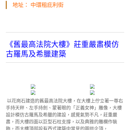
地址： 中環租庇利街
《舊最高法院大樓》莊重嚴肅模仿
古羅馬及希臘建築
以花崗石建造的舊最高法院大樓，在大樓上佇立著一尊右
手持天秤、左手持劍、蒙著眼的「正義女神」雕像，大樓
設計模仿古羅馬及希臘的建設，感覺氣勢不凡，莊重嚴
肅，而大樓四面以巨型石柱支撐，以及典雅的雕欄作裝
飾，而大樓頂部設有西式建築中常見的圓拱企頂，