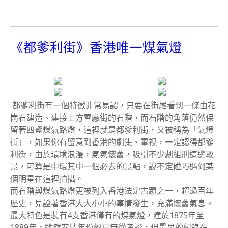
《都爹利街》香港唯一煤氣燈
都爹利街有一個特徵非常易認，只要在街尾看到一條由花
崗石建造、連接上方雪廠街的石階，而石階的角落仍然保
留著四盞煤氣路燈，這裡就是都爹利街，又被稱為「氣燈
街」，如果你有留意到香港的劇集、電視，一定認得都爹
利街，由於環境浪漫，氣氛懷舊，吸引不少劇組刑這邊取
景，可算是中環其中一個必去的景點，說不定碰巧遇到某
個明星在這裡拍攝。
而石階與煤氣路燈更被列入香港法定古蹟之一，超過百年
歷史，見證著香港大大小小的事情發生，充滿懷舊氣息。
最大特色是裝有4支香港僅有的煤氣燈，建於1875年至
1889年，雖然安裝年份經已無從考證，但最早的紀錄在