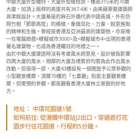
中銀大廈外型獨特，大廈外型稜柱狀，樓高315米的70層
大廈，加頂上兩桿的高度共有367.4米，由美藉華裔建築師
具聿銘設計。大廈基座的麻石外牆代表中國長城，外形仿
照竹樹「節節高陞」的模樣，象徵茁壯、力量、銳意進取
的精神和生機。曾經是香港及亞洲最高的建築物，亦是唯
一在電腦遊戲<模擬城市3000>及<模擬城市4>出現的香港
著名建築物，也成為香港矚目的地標之一。
由於中銀大廈建造時沒有考慮風水師意見，設計被指影響
四周大廈的風水，相鄰的大廈及禮賓府均需為此作出風水
改動。但值得一提，大廈43樓設有一個開放予公眾參觀的
小型觀景樓層，頂層70樓的「七重廳」則是主要觀景樓
層，但需預約參觀，都是觀看香港大廈林立景貌的好地
方。
地址： 中環花園道1號
如何前往: 從港鐵中環站J2出口，穿過遮打花
園步行往花園道，行程約5分鐘。