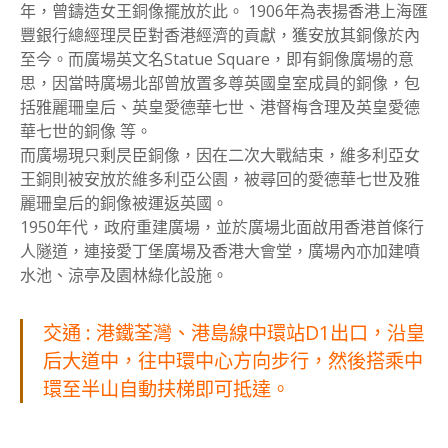
年，曾鑄造女王銅像擺放於此。 1906年為表揚香港上海匯
豐銀行總經理昃臣對香港經濟的貢獻，獲安放其銅像於內
至今。而廣場英文名Statue Square，即有銅像廣場的意
思，因當時廣場北部曾放置多尊英國皇室成員的銅像，包
括雅麗珊皇后、英皇愛德華七世、港督梅含理及英皇愛德
華七世的銅像 等。
而廣場現只剩昃臣銅像，因在二次大戰結束，維多利亞女
王銅則被安放於維多利亞公園，被尋回的愛德華七世及雅
麗珊皇后的銅像被運返英國。
1950年代，政府重建廣場，並於廣場北面啟用香港首條行
人隧道，連接愛丁堡廣場及香港大會堂，廣場內亦加建噴
水池、涼亭及園林綠化設施。
交通 : 港鐵荃灣、港島線中環站D1出口，沿皇
后大道中，往中環中心方向步行，然後搭乘中
環至半山自動扶梯即可抵達。