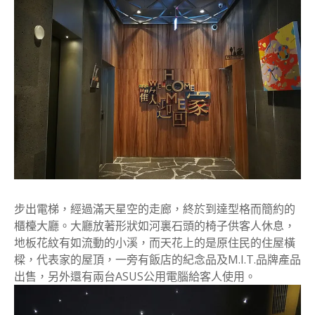
步出電梯，經過滿天星空的走廊，終於到達型格而簡約的
櫃檯大廳。大廳放著形狀如河裏石頭的椅子供客人休息，
地板花紋有如流動的小溪，而天花上的是原住民的住屋橫
樑，代表家的屋頂，一旁有飯店的紀念品及M.I.T.品牌產品
出售，另外還有兩台ASUS公用電腦給客人使用。