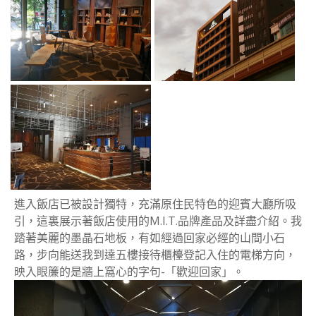
進入飯店已被設計獨特，充滿原住民特色的迎賓大廳所吸
引，這裏展示著飯店使用的M.I.T.品牌產品及詳盡介紹。我
踏著美麗的墨晶石地板，有如經過回家必經的山間小石
路，步向能送我到達五樓接待櫃檯登記入住的電梯方向，
映入眼簾的是牆上窩心的字句-「歡迎回家」。