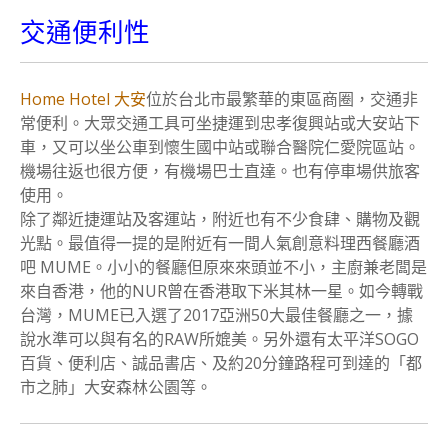
交通便利性
Home Hotel 大安
位於台北市最繁華的東區商圈，交通非
常便利。大眾交通工具可坐捷運到忠孝復興站或大安站下
車，又可以坐公車到懷生國中站或聯合醫院仁愛院區站。
機場往返也很方便，有機場巴士直達。也有停車場供旅客
使用。
除了鄰近捷運站及客運站，附近也有不少食肆、購物及觀
光點。最值得一提的是附近有一間人氣創意料理西餐廳酒
吧 MUME。小小的餐廳但原來來頭並不小，主廚兼老闆是
來自香港，他的NUR曾在香港取下米其林一星。如今轉戰
台灣，MUME已入選了2017亞洲50大最佳餐廳之一，據
說水準可以與有名的RAW所媲美。另外還有太平洋SOGO
百貨、便利店、誠品書店、及約20分鐘路程可到達的「都
市之肺」大安森林公園等。