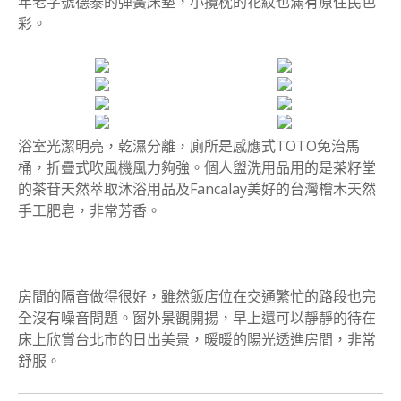
年老字號德泰的彈簧床墊，小攬枕的花紋也滿有原住民色
彩。
浴室光潔明亮，乾濕分離，廁所是感應式TOTO免治馬
桶，折疊式吹風機風力夠強。個人盥洗用品用的是茶籽堂
的茶苷天然萃取沐浴用品及Fancalay美好的台灣檜木天然
手工肥皂，非常芳香。
房間的隔音做得很好，雖然飯店位在交通繁忙的路段也完
全沒有噪音問題。窗外景觀開揚，早上還可以靜靜的待在
床上欣賞台北市的日出美景，暖暖的陽光透進房間，非常
舒服。