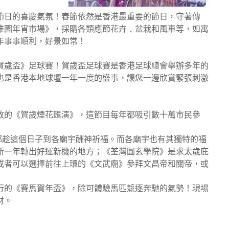
節日的喜慶氣氛！春節依然是香港最重要的節日，守著傳
維園年宵市場》，採購各類應節花卉﹑盆栽和風車等，如寓
年事事順利，好景如常！
賀歲盃》足球賽！賀歲盃足球賽是香港足球總會舉辦多年的
也是香港本地球壇一年一度的盛事，讓您一邊欣賞緊張刺激
放的《賀歲煙花匯演》，這節目每年都吸引數十萬市民參
都趁這個日子到各廟宇酬神祈福。而各廟宇也有其獨特的福
新一年轉出好運新機的地方；《荃灣圓玄學院》是求太歲庇
或者可以選擇前往上環的《文武廟》參拜文昌帝和關帝，或
行的《賽馬賀年盃》，除可體驗馬匹競逐奔馳的氣勢！現場
財。