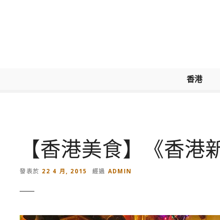
跳
到
內
容
香港
【香港美食】《香港
發表於
22 4 月, 2015
經過
ADMIN