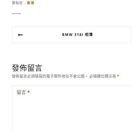
張貼在
香港
文
BMW 318I 相簿
章
導
覽
發佈留言
發佈留言必須填寫的電子郵件地址不會公開。
必填欄位標示為
留言