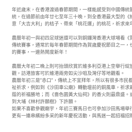
年近歲末，在香港渡過春節期間，一樣能感受到中國傳統
統，在過節前由年廿七至年三十晚，到全香港最大型的《
意「大吉大利」的桔子、帶來「桃花運」的桃花，祈求來
農曆年初一與初四足球迷還可以到銅鑼灣香港大球場看《
傳統賽事，通常於每年春節期間作為賀歲慶祝節目之一，
的賽事，一邊熱鬧度新年！
農曆大年初二晚上則可抬頭欣賞於維多利亞港上空舉行綻
觀，訪港旅客可於維港兩旁如尖沙咀及灣仔等地觀看。
農曆年初三是”赤口”，傳統上不宜拜年，所以有很多市民
祉祈求，例如到《沙田車公廟》轉動壇前的銅風車，祈求
蔭的祈福勝地；而《嗇色園黃大仙祠》的香火則最鼎盛。
到大埔《林村許願樹》下許願。
如果不喜歡參觀廟宇，年初三賽馬日也可參加沙田馬場舉
更有一連串繽紛多采的新年慶祝活動，與馬迷一起招福招