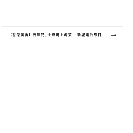
【香港美食】石庫門, 土瓜灣上海菜 – 新城電台節目還看今天。香港飲食介紹