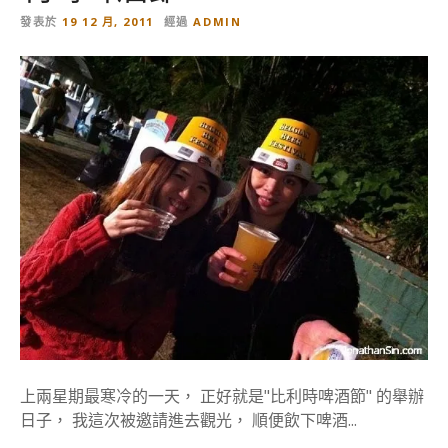
發表於
19 12 月, 2011
經過
ADMIN
上兩星期最寒冷的一天， 正好就是"比利時啤酒節" 的舉辦
日子， 我這次被邀請進去觀光， 順便飲下啤酒...