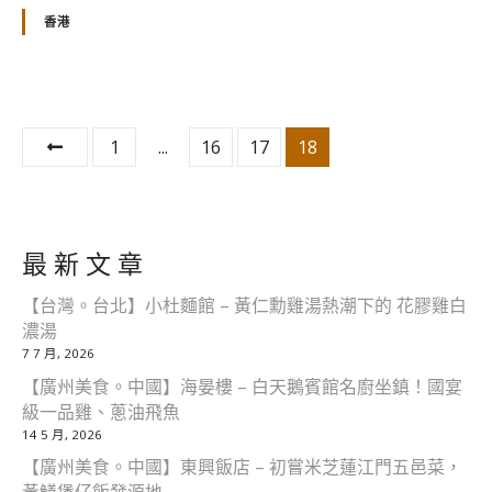
香港
文
1
...
16
17
18
章
分
最 新 文 章
頁
【台灣。台北】小杜麵館 – 黃仁勳雞湯熱潮下的 花膠雞白
濃湯
7 7 月, 2026
【廣州美食。中國】海晏樓 – 白天鵝賓館名廚坐鎮！國宴
級一品雞、蔥油飛魚
14 5 月, 2026
【廣州美食。中國】東興飯店 – 初嘗米芝蓮江門五邑菜，