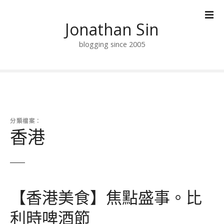
跳
到
Jonathan Sin
內
容
blogging since 2005
分類檔案：
香港
【香港美食】焦點盛事。比
利時啤酒節