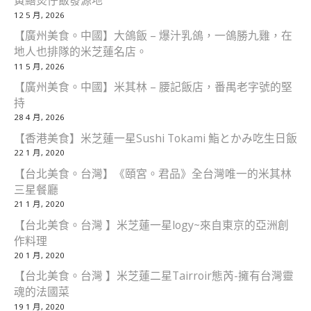
黃鱔煲仔飯發源地
12 5 月, 2026
【廣州美食。中國】大鴿飯 – 爆汁乳鴿，一鴿勝九雞，在
地人也排隊的米芝蓮名店。
11 5 月, 2026
【廣州美食。中國】米其林 – 腰記飯店，番禺老字號的堅
持
28 4 月, 2026
【香港美食】米芝蓮一星Sushi Tokami 鮨とかみ吃生日飯
22 1 月, 2020
【台北美食。台灣】《頤宮。君品》全台灣唯一的米其林
三星餐廳
21 1 月, 2020
【台北美食。台灣 】米芝蓮一星logy~來自東京的亞洲創
作料理
20 1 月, 2020
【台北美食。台灣 】米芝蓮二星Tairroir態芮-擁有台灣靈
魂的法國菜
19 1 月, 2020