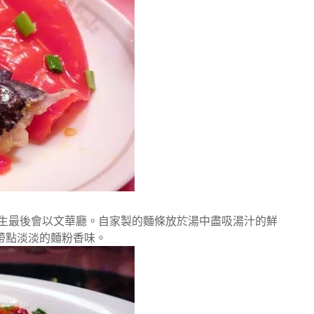
應生最後會以文華廳。自家製的麵條放於湯中盡吸湯汁的鮮
帶點淡淡的麵粉香味。