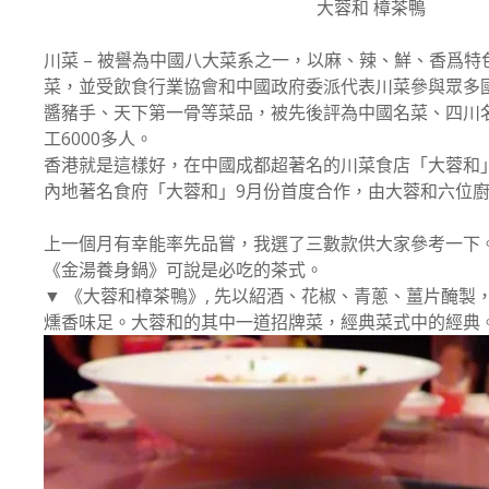
大蓉和 樟茶鴨
川菜 – 被譽為中國八大菜系之一，以麻、辣、鮮、香爲
菜，並受飲食行業協會和中國政府委派代表川菜參與眾多
醬豬手、天下第一骨等菜品，被先後評為中國名菜、四川名
工6000多人。
香港就是這樣好，在中國成都超著名的川菜食店「大蓉和」
內地著名食府「大蓉和」9月份首度合作，由大蓉和六位廚
上一個月有幸能率先品嘗，我選了三數款供大家參考一下
《金湯養身鍋》可說是必吃的茶式。
▼ 《大蓉和樟茶鴨》, 先以紹酒、花椒、青蔥、薑片醃
燻香味足。大蓉和的其中一道招牌菜，經典菜式中的經典