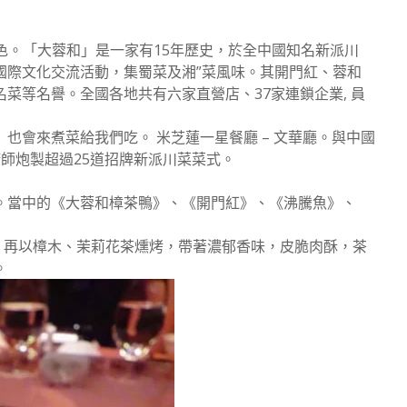
特色。「大蓉和」是一家有15年歷史，於全中國知名新派川
國際文化交流活動，集蜀菜及湘”菜風味。其開門紅、蓉和
菜等名譽。全國各地共有六家直營店、37家連鎖企業, 員
也會來煮菜給我們吃。 米芝蓮一星餐廳 – 文華廳。與中國
師炮製超過25道招牌新派川菜菜式。
。當中的《大蓉和樟茶鴨》、《開門紅》、《沸騰魚》、
製，再以樟木、茉莉花茶燻烤，帶著濃郁香味，皮脆肉酥，茶
。