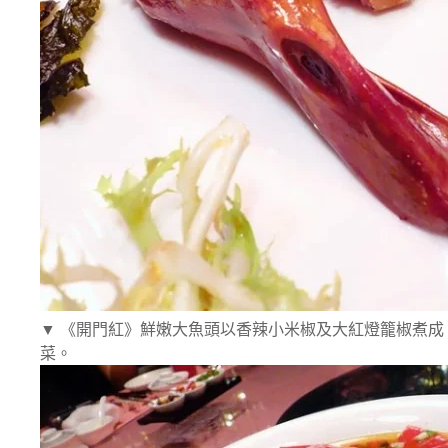
▼ 《開門紅》鮮嫩大魚頭以香辣小米椒及大紅燈籠椒煮成
菜。