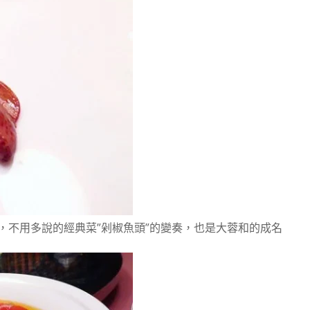
，不用多說的經典菜”剁椒魚頭”的變奏，也是大蓉和的成名