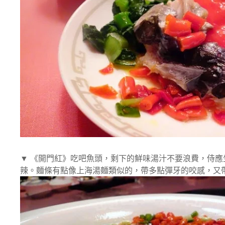
▼ 《開門紅》吃吧魚頭，剩下的鮮味湯汁不要浪費，侍
辣。麵條有點像上海湯麵類似的，帶多點彈牙的咬感，又