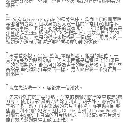
發覺始終都是一分錢一分貨。今次測試的算是價廉物美的
那種。
::
來! 先看看Fusion Proglide 的精美包裝， 盒面上已經開宗明
義地強調賣點， 但我身為與大家一樣的平常用家(相信不
會是玩家吧， 難道有剃鬍子的玩家嗎?) ， 所以眼睛都只是
注意那 5-Blades 極薄5刀片設計標語上。其次就是下方的
微震動科技， 這是的從來未聽過的一個功能， 用男人的一
點幻想力想想…難道是那些有按摩功能的傢伙?
::
↓ 再看看外觀， 黑色+藍色+電鍍外殼， 粗粗的握位， 一
貫的精美及帶點科幻感， 男人東西都是這種吧! 但如果是
真的金屬製造， 此品可升格為男仕的精品產物， 即是那些
高檔品牌的鎖匙扣等東西一樣， 男人總會花一千幾百買一
個來用。
::
↓ 現在先清洗一下， 容後來一個測試。
↓ 先來介紹它的主要特點， 平常的剃鬚刀的有雙重或是3層
刀片， 使用時第1層的刀片除了剃走了鬍子外， 亦會拉出
了鬍子多一點， 再由第2層的刀片再剃掉， 亦有助補剃那
些灟了剃不到的地方。因此 Gillette 吉列的 Fusion Proglide
剃鬚刀由5層史上最薄的刀片所組成， 所以這5層刀片設計
能有效將鬍鬚剃得更徹底更乾淨。