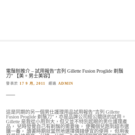
跳
到
內
容
電鬚刨推介 – 試用報告”吉列 Gillette Fusion Proglide 剃鬚
刀” 【美。男士美容】
發表於
17 9 月, 2011
經過
ADMIN
這是同期的另一個男仕護理用品試用報告”吉列 Gillette
Fusion Proglide 剃鬚刀”，亦是品牌公司經公關送的試用。
Gillette 是我從小用到大，但又並不特別起眼的男仕護理產
品， 兒時發覺自己有剃鬚的需要後， 便獨個兒跑到超市選
購一番， 讀書時期就當然地選擇價錢便宜的使用， 但用後