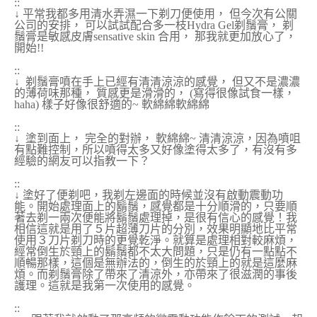
::
↓ 平常我都多用清水弄濕一下剃刀便使用， 但今次有公關
公司的安排， 可以試試配合多一枝Hydra Gel剃鬚膏， 剃
鬚膏是敏感皮膚sensative skin 合用， 那我就更加放心了，
開始!!
::
↓ 剃鬚膏噴在手上已經有清清涼涼的感覺， 但又不是濃濃
的薄荷味那種， 質感更是滑滑的， (寫得很像試食一樣，
haha) 樣子好像很舒適的~ 軟綿綿軟綿綿
::
↓ 塗到面上， 完全的對辦， 軟綿綿~ 清清涼涼，因為噴咀
有點難控制，所以噴得太多又好像塗得太多了，有沒有多
經驗的網友可以指教一下？
::
↓ 塗好了便剃吧，我剃左邊面的時候並沒有啟動震動功
能。開始處理面上的鬍鬚，感覺都是十分順滑的，只要順
著去剃一兩次便能將鬍鬚處理掉，是很有信心的感覺！我
相信這就是用了５片超薄刀片的分別，效果明顯地比平常
使用３刀片剃刀時的更覺乾淨。就算是處理相對較麻煩，
經常倒生於頸上的鬍鬚都不太大問題，只是仍有一點點不
順暢那樣，這個是無辦法的，倒生的於頸上的就是這麼麻
煩。而剃鬚膏除了帶來了清涼外，亦帶來了很滋潤的事後
護理。這就是我第一次使用的感覺。
::