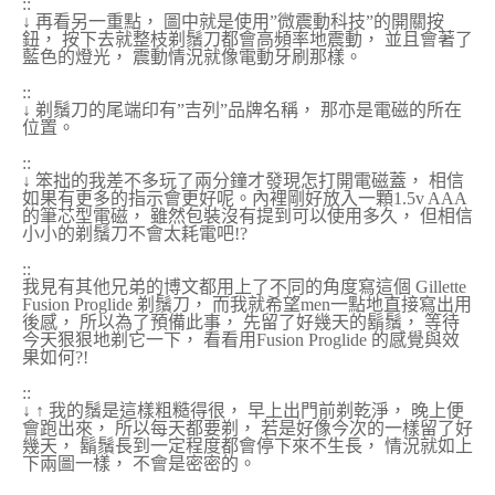
::
↓ 再看另一重點， 圖中就是使用”微震動科技”的開關按
鈕， 按下去就整枝剃鬚刀都會高頻率地震動， 並且會著了
藍色的燈光， 震動情況就像電動牙刷那樣。
::
↓ 剃鬚刀的尾端印有”吉列”品牌名稱， 那亦是電磁的所在
位置。
::
↓ 笨拙的我差不多玩了兩分鐘才發現怎打開電磁蓋， 相信
如果有更多的指示會更好呢。內裡剛好放入一顆1.5v AAA
的筆芯型電磁， 雖然包裝沒有提到可以使用多久， 但相信
小小的剃鬚刀不會太耗電吧!?
::
我見有其他兄弟的博文都用上了不同的角度寫這個 Gillette
Fusion Proglide 剃鬚刀， 而我就希望men一點地直接寫出用
後感， 所以為了預備此事， 先留了好幾天的鬍鬚， 等待
今天狠狠地剃它一下， 看看用Fusion Proglide 的感覺與效
果如何?!
::
↓ ↑ 我的鬚是這樣粗糙得很， 早上出門前剃乾淨， 晚上便
會跑出來， 所以每天都要剃， 若是好像今次的一樣留了好
幾天， 鬍鬚長到一定程度都會停下來不生長， 情況就如上
下兩圖一樣， 不會是密密的。