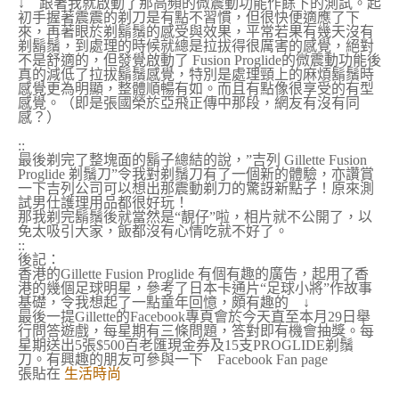
↓ 跟著我就啟動了那高頻的微震動功能作餘下的測試。起
初手握著震震的剃刀是有點不習慣，但很快便適應了下
來，再著眼於剃鬍鬚的感受與效果，平常若果有幾天沒有
剃鬍鬚，到處理的時候就總是拉拔得很厲害的感覺，絕對
不是舒適的，但發覺啟動了 Fusion Proglide的微震動功能後
真的減低了拉拔鬍鬚感覺，特別是處理頸上的麻煩鬍鬚時
感覺更為明顯，整體順暢有如。而且有點像很享受的有型
感覺。（即是張國榮於亞飛正傳中那段，網友有沒有同
感？）
::
最後剃完了整塊面的鬍子總結的說，”吉列 Gillette Fusion
Proglide 剃鬚刀”令我對剃鬚刀有了一個新的體驗，亦讚賞
一下吉列公司可以想出那震動剃刀的驚訝新點子！原來測
試男仕護理用品都很好玩！
那我剃完鬍鬚後就當然是“靚仔”啦，相片就不公開了，以
免太吸引大家，飯都沒有心情吃就不好了。
::
後記：
香港的Gillette Fusion Proglide 有個有趣的廣告，起用了香
港的幾個足球明星，參考了日本卡通片“足球小將”作故事
基礎，令我想起了一點童年回憶，頗有趣的 ↓
最後一提Gillette的Facebook專頁會於今天直至本月29日舉
行問答遊戲，每星期有三條問題，答對即有機會抽獎。每
星期送出5張$500百老匯現金券及15支PROGLIDE剃鬚
刀。有興趣的朋友可參與一下 Facebook Fan page
張貼在
生活時尚