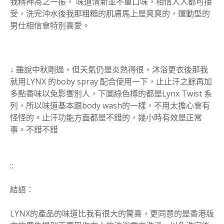
我精神為之一振， 味道清新並不重口味，相信人人都可接
受，洗完沖水後我那粗糙的肌膚馬上是爽爽的，運動型的
男仕相信會特別喜愛。
↓ 雖說中秋剛過，但天氣仍是炎熱得很，沐浴更衣後那我
就用LYNX 的boby spray 配合使用一下，止止汗之餘再加
多點香味以免影響別人，下圖綠色樽的都是Lynx Twist 系
列，所以味道基本跟body wash的一樣，不用太擔心會有
怪怪的。止汗功能方面都是不錯的，幾小時有效是正常
事。不錯不錯
::
結語：
LYNX的產品的味道比我有很大的驚喜，更同意的是香港版