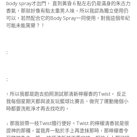
body spray才出門， 直到黃昏６點左右仍是滿身的朱古力
香氣，那就好像有點太重男人味，所以我認為獨立使用仍
可以，若然配合它的Body Spray一同使用，對我這個年紀
可能未能駕譽？！
::
::
↑ 所以我都是跑去拍照測試那清新檸檬香的Twist， 反正
我每個星期天都與波友玩籃球比賽去，做完了運動幾個小
時都要洗乾淨才再去找吃的，
↓ 那我就帶一枝Twist隨行便好。Twist 的檸檬清香就是很
提神的那種，當我弄一點於手上再塗抹那時，那檸檬香令