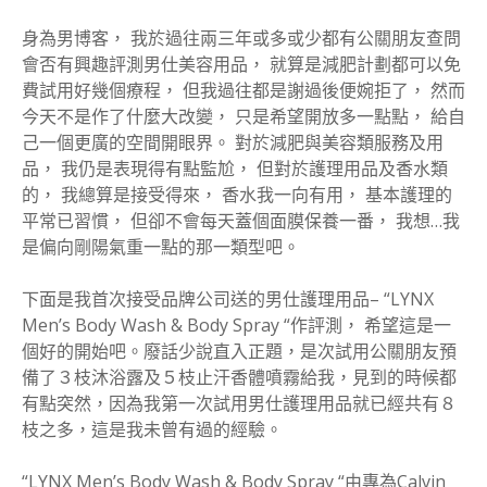
身為男博客， 我於過往兩三年或多或少都有公關朋友查問
會否有興趣評測男仕美容用品， 就算是減肥計劃都可以免
費試用好幾個療程， 但我過往都是謝過後便婉拒了， 然而
今天不是作了什麼大改變， 只是希望開放多一點點， 給自
己一個更廣的空間開眼界。 對於減肥與美容類服務及用
品， 我仍是表現得有點監尬， 但對於護理用品及香水類
的， 我總算是接受得來， 香水我一向有用， 基本護理的
平常已習慣， 但卻不會每天蓋個面膜保養一番， 我想…我
是偏向剛陽氣重一點的那一類型吧。
下面是我首次接受品牌公司送的男仕護理用品
– “LYNX
Men’s Body Wash & Body Spray “作評測， 希望這是一
個好的開始吧。廢話少說直入正題，是次試用公關朋友預
備了３枝沐浴露及５枝止汗香體噴霧給我，見到的時候都
有點突然，因為我第一次試用男仕護理用品就已經共有８
枝之多，這是我未曾有過的經驗。
“LYNX Men’s Body Wash & Body Spray “由專為Calvin