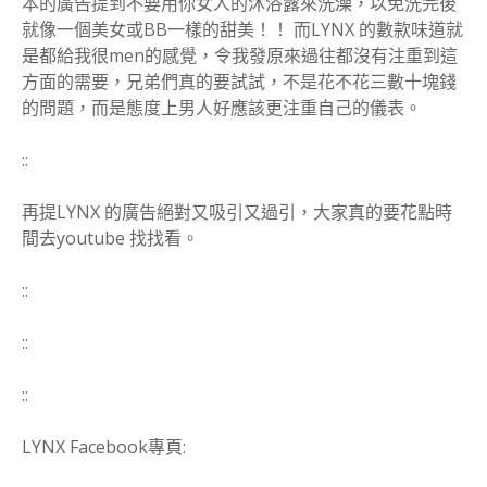
本的廣告提到不要用你女人的沐浴露來洗澡，以免洗完後
就像一個美女或BB一樣的甜美！！ 而LYNX 的數款味道就
是都給我很men的感覺，令我發原來過往都沒有注重到這
方面的需要，兄弟們真的要試試，不是花不花三數十塊錢
的問題，而是態度上男人好應該更注重自己的儀表。
::
再提LYNX 的廣告絕對又吸引又過引，大家真的要花點時
間去youtube 找找看。
::
::
::
LYNX Facebook專頁: