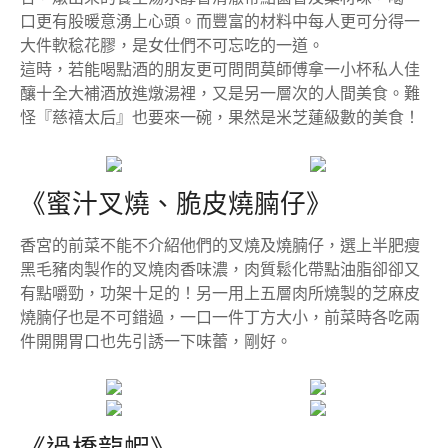
口更有股暖意湧上心頭。而豐富的材料中每人更可分得一
大件軟稔花膠，是女仕們不可忘吃的一道。
這時，若能喝點酒的朋友更可問問莫師傅拿一小杯私人佳
釀十全大補酒放進燉湯裡，又是另一層次的人間美食。難
怪『慈禧太后』也要來一碗，果然是米芝蓮級數的美食！
《蜜汁叉燒、脆皮燒腩仔》
香宮的前菜不能不介紹他們的叉燒及燒腩仔，選上半肥瘦
黑毛豬肉製作的叉燒肉香味濃，肉質鬆化帶點油脂卻卻又
有點嚼勁，功架十足的！另一用上五層肉所燒製的芝麻皮
燒腩仔也是不可錯過，一口一件丁方大小，前菜時各吃兩
件開開胃口也先引誘一下味蕾，剛好。