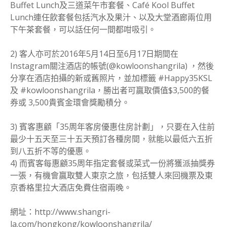
Buffet Lunch及三道菜午市套餐、Café Kool Buffet
Lunch連任飲套餐包括汽水及果汁、以及大堂酒廊兩位用
下午茶套餐，可以話任何一間都咁吸引。
2) 客人亦可於2016年5月14日至6月17日期間在
Instagram關注酒店的帳號(@kowloonshangrila) ，然後
分享在酒店拍攝的新或舊照片，並加標籤 #Happy35KSL
及 #kowloonshangrila，勝出者可贏取價值$3,500的餐
券或 3,500貴賓金環會獎勵積分。
3) 賓客惠顧「35周年客房優惠住房計劃」，只要在入住前
最少十五天至三十五天預訂各種房間，就能以最低六五折
到八五折不等的優惠。
4) 而賓客每惠顧35周年指定套餐或菜式一份將獲派抽獎券
一張，有機會贏取雙人東京之旅，包括雙人來回機票及東
京香格里拉大酒店免費住宿兩晚。
網址：http://www.shangri-
la.com/hongkong/kowloonshangrila/