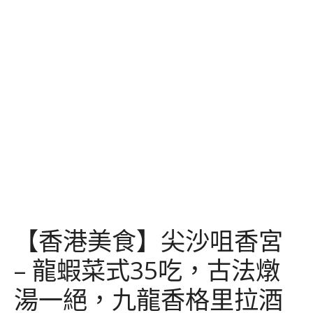
跳
到
內
容
【香港美食】尖沙咀香宮
– 龍蝦菜式35吃，古法燉
湯一絕，九龍香格里拉酒