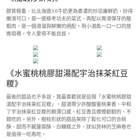
膠質極重、比北海道3.6牛奶更為香濃的炒忌廉鮮奶，炒得
嫩滑可口，是一道極考功夫的菜式，再配以爽滑彈牙的龍
蝦肉，是一個滑溜與鮮嫩的絕配。用小湯匙一口一口的放
進咀裡，令人愛得不能自拔。
《水蜜桃桃膠甜湯配宇治抹茶紅豆
糉》
最後的甜品也不多說，我最喜歡就是這個「水蜜桃桃膠甜
湯配宇治抹茶紅豆糉」，甜湯帶少許酸酸蜜桃果香，中和
了宇治抹茶紅豆糉的飽滯口感，紅豆香且煙煙韌韌的，不
錯吃的。另外，樹枝形狀的甜品架除了鬆化可口的合桃
酥、甜而不膩蓮蓉酥、白糖糕之外，狀似菲林的芝麻卷也
是值得一吃再吃。