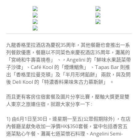
九龍香格里拉酒店為慶祝35周年，其他餐廳也會推出一系
列餐飲優惠，餐廳以不同菜色來慶祝酒店35周年，灘萬的
「宮崎和牛壽喜燒卷」 、，Angelini 的「鮮味水果蔬菜帶
子沙律」、Café Kool 的「煙燻鯧魚」 、Tapas Bar 則推
出「香格里拉曼克頓」及「半月形烤餡餅」 兩款，與及問
後 Deli Kool 的「特濃香料果味朱古力慕斯餅」 。
而且更有客房住宿套餐及圖片分享比賽，壓軸大獎更是雙
人東京之旅連住宿，就跟大家分享一下 :
1) 由6月1日至30日，逄星期一至五(公眾假期除外) ，在店
內餐廳呈獻免收加一淨價HK$350套餐，當中包括香宮五
道菜點心午餐、灘萬七道菜懷石料理、Angelini Semi-