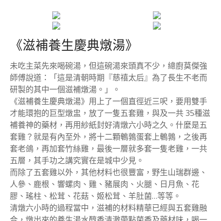
《滋補養生慶典燉湯》
未吃主菜先來喝碗湯，但這碗湯來頭真不少，總廚莫傑強
師傅說道：「這是清朝時期『慈禧太后』為了長生不老而
研製的其中一個滋補燉湯。」。
《滋補養生慶典燉湯》用上了一個直徑近三呎，要用雙手
才能環抱的巨型燉盅，放了一隻五套雞，與及一共 35種滋
補養神的藥材，再用紗紙封好清燉六小時之久。什麼是五
套雞？就是有內至外，將十二顆鵪鶉蛋套上鵪鶉，之後再
套老鴿，再加套竹絲雞，最後一層就多套一隻老雞，一共
五層，其手功之講究實在是城中少見。
而除了五套雞以外，其他材料也很豐富，野生山瑞群邊、
人參、鹿根、響螺肉、雞、豬展肉、火腿、日月魚、花
膠、瑤柱、松茸、花菇、姬松茸、羊肚菌…等等。
清燉六小時的過程當中，滋補的材料精華已經與五套雞融
合，燉出來的養生湯水醇香清澈帶點菌香及藥材味，喝一