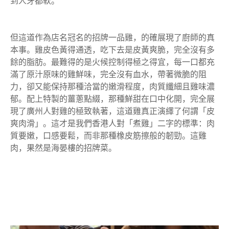
到人牙都軟。
​但這道作為店名冠名的招牌一品雞，的確展現了廚師的真
本事。雞皮色黃得通透，吃下去是皮黃爽脆，完全沒有多
餘的脂肪。最難得的是火候控制得極之得宜，每一口都充
滿了原汁原味的雞鮮味，完全沒有血水，帶著微脆的阻
力，卻又能保持那種洽當的嫩滑程度，肉質纖細且雞味濃
郁。配上特製的薑蔥點綴，那種鮮甜在口中化開，完全展
現了廣州人對雞的極致執著，這道雞真正演繹了何謂「皮
爽肉滑」。這才是我們香港人對「煮雞」二字的標準：肉
質要嫩，口感要鬆，而非那種橡皮筋擦般的韌勁。這雞
肉，果然是海晏樓的招牌菜。