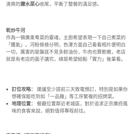
清爽的
鹽水菜心
收尾，平衡了整餐的滿足感。
乾炒牛河
作為一頓廣東粵菜的靈魂，主廚希望表現一下自己煮菜的
「鑊氣」。河粉條條分明，色澤方面自己看看相片便明白
一切，厲害的是盤底不見多餘油份，牛肉也算軟嫩，老店
就是有老店的面子講究，總是希望給點「實力」後輩看。
訂位攻略：
建議至少提前三天致電預訂，特別是如果你
想確保能吃到如「一品雞」等工序繁複的招牌菜。
地理位置：
餐廳位置鄰近老城區，對於追求正宗廣府風
味的食客來說，絕對值得專程前往。