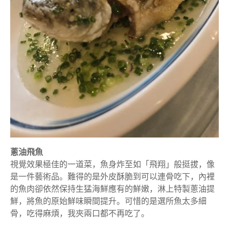
蔥油飛魚
視覺效果極佳的一道菜，魚身炸至如「飛翔」般挺拔，像
是一件藝術品。難得的是外皮酥脆到可以連骨吃下，內裡
的魚肉卻依然保持生猛海鮮應有的鮮嫩，淋上特製蔥油提
鮮，將魚的原始鮮味瞬間提升。可惜的是選所魚太多細
骨，吃得麻煩，我夾兩口都不再吃了。