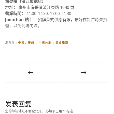
海晏樓（濱江東總店）
地址：
廣州市海珠區濱江東路 1040 號
營業時間：
11:00-14:30, 17:00-21:30
Jonathan 貼士：
招牌菜式供應有限，最好在訂位時先預
留，以免到場向隅。
发布在
中國。廣州
|
中國內地
|
美食旅遊
文
章
导
航
发表回复
您的邮箱地址不会被公开。
必填项已用
标注