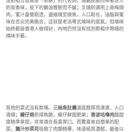
這對組合簡直是「邪惡」的代名詞。燒鵝皮脆而帶著迷人
的炭香味，皮下的鵝油豐腴而不膩；叉燒則選用上乘梅頭
肉，蜜汁晶瑩剔透，邊緣燒至微焦，入口鬆化，油脂與蜜
味在舌尖完美融合，這就是老派粵式燒味的底氣。但燒味
始終都是香港人做得好，內地仍然沒有找到那粗中帶細的
燒味手藝。
其他的菜式沒有欺場。
三絲魚肚羹
湯底醇厚而清澈，入口
滑順；
蠔仔烙
煎得焦脆，蠔仔鮮甜肥美；
香波咕嚕肉
酸甜
度精準拿捏，非常適合長輩胃口。而驚喜來自簡單的配
菜，
鵝汁炒菜花
吸飽了肉類精華，味道極其濃郁，最後以