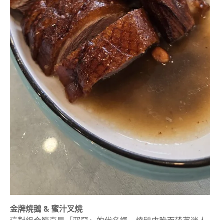
金牌燒鵝 & 蜜汁叉燒