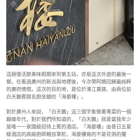
這趟復活節美味假期來到第五站，亦是這次外遊的最後一
餐。在看過廣州的新派與地標後，今次帶阿媽回歸最純粹
的廣府情懷。這次的目的地，是位於濱江東路、由兩位前
白天鵝賓館名廚坐鎮的「海晏樓」。
對於廣州人來說，「白天鵝」這三個字象徵著粵菜的一個
巔峰年代，對於我們所知道的，「白天鵝」就是當我年少
是唯一一家國級招待上賓的酒店。「海晏樓」由昔日五星
級酒店的高級廚師親自掌舵，海晏樓做的不是花俏的擺