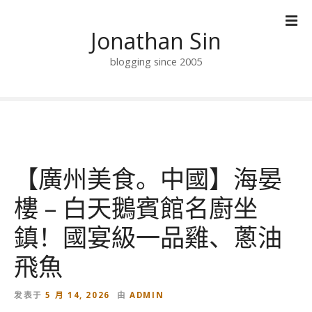
跳
到
Jonathan Sin
内
容
blogging since 2005
【廣州美食。中國】海晏
樓 – 白天鵝賓館名廚坐
鎮！國宴級一品雞、蔥油
飛魚
发表于
5 月 14, 2026
由
ADMIN