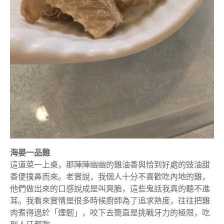
海晏一品雞
​這道菜一上桌，那陣陣幽幽的雞油香與恰到好處的豉油甜
香便撲鼻而來。老實說，我個人十分不喜歡吃內地的雞，
他們做出來的口感說成是叫爽脆，這些鬼話我真的聽不進
耳。我看來實情是很多時候廚師為了追求熟度，往往把雞
肉煮得過於「煙韌」，咬下去簡直是挑戰牙力的極限，吃