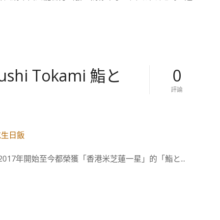
人
】
也
米
排
其
隊
林
的
–
米
腰
芝
記
蓮
飯
i Tokami 鮨と
0
名
店
店
，
對
評論
。
番
【
的
禺
香
老
港
字
美
號
食
的
】
堅
米
持
017年開始至今都榮獲「香港米芝蓮一星」的「鮨と...
芝
的
蓮
一
星
s
u
s