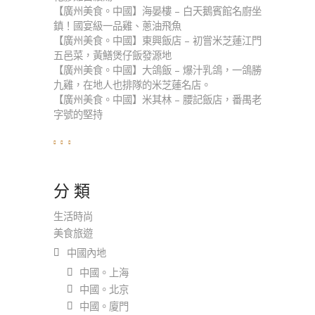
【廣州美食。中國】海晏樓 – 白天鵝賓館名廚坐
鎮！國宴級一品雞、蔥油飛魚
【廣州美食。中國】東興飯店 – 初嘗米芝蓮江門
五邑菜，黃鱔煲仔飯發源地
【廣州美食。中國】大鴿飯 – 爆汁乳鴿，一鴿勝
九雞，在地人也排隊的米芝蓮名店。
【廣州美食。中國】米其林 – 腰記飯店，番禺老
字號的堅持
分 類
生活時尚
美食旅遊
中國內地
中國。上海
中國。北京
中國。廈門