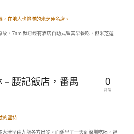
廣
門
州
五
美
邑
食
菜
。
，
中
黃
故，7am 就已經有酒店自助式豐富早餐吃，但米芝蓮
國
鱔
】
煲
大
仔
鴿
飯
飯
發
–
源
爆
地
汁
的
乳
 – 腰記飯店，番禺
0
鴿
，
對
評論
一
【
鴿
廣
勝
州
九
美
雞
食
，
。
在
中
地
擇大清早由九龍各方出發。而係早了一天到深圳吃喝，避
國