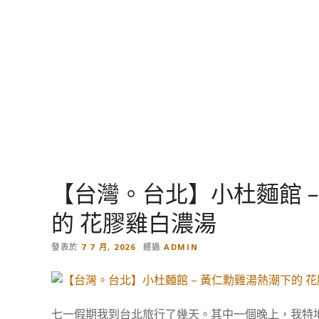
跳
到
內
容
【台灣。台北】小杜麵館 
的 花膠雞白濃湯
發表於
7 7 月, 2026
經過
ADMIN
七一假期我到台北旅行了幾天。其中一個晚上，我特地