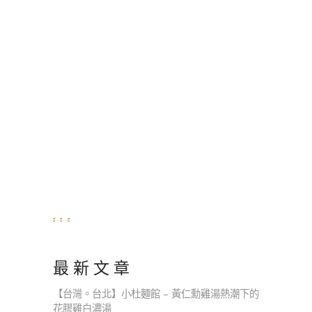
最 新 文 章
【台灣。台北】小杜麵館 – 黃仁勳雞湯熱潮下的
花膠雞白濃湯