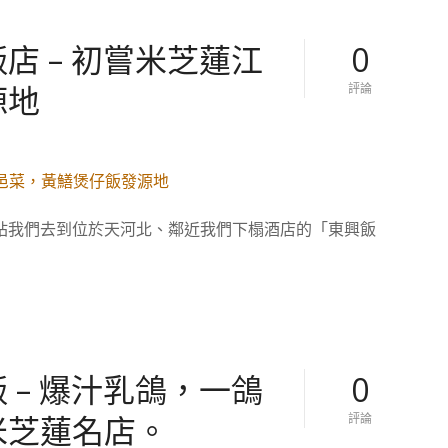
白
天
鵝
店 – 初嘗米芝蓮江
0
賓
館
源地
對
評論
名
【
廚
廣
坐
州
鎮
美
！
食
國
。
宴
中
級
站我們去到位於天河北、鄰近我們下榻酒店的「東興飯
國
一
】
品
東
雞
興
、
飯
蔥
店
油
–
飛
初
魚
嘗
 – 爆汁乳鴿，一鴿
0
的
米
芝
米芝蓮名店。
對
評論
蓮
【
江