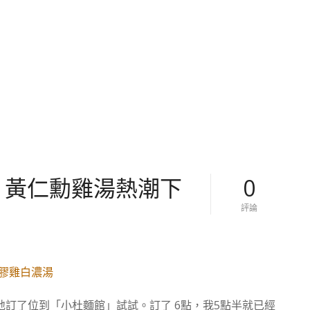
– 黃仁勳雞湯熱潮下
0
對
評論
【
台
灣
。
台
北
】
訂了位到「小杜麵館」試試。訂了 6點，我5點半就已經
小