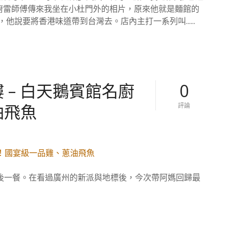
杜
名廚雷師傅傳來我坐在小杜門外的相片，原來他就是麵館的
麵
說要將香港味道帶到台灣去。店內主打一系列叫......
館
–
黃
仁
勳
雞
湯
 – 白天鵝賓館名廚
0
熱
潮
油飛魚
對
評論
下
【
的
廣
花
州
膠
美
雞
食
白
。
濃
中
湯
後一餐。在看過廣州的新派與地標後，今次帶阿媽回歸最
國
的
】
海
晏
樓
–