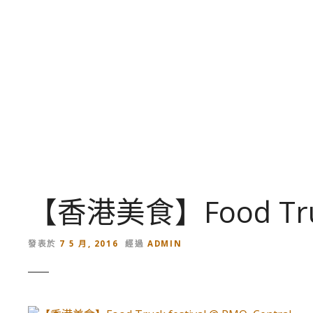
跳
到
內
容
【香港美食】Food Truck 
發表於
7 5 月, 2016
經過
ADMIN