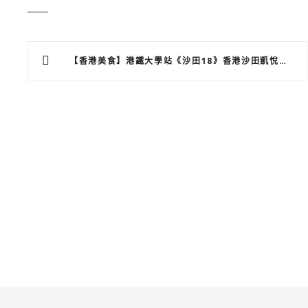
文
【香港美食】港鐵大學站《沙田18》香港沙田凱悅酒店中菜廳
章
導
覽