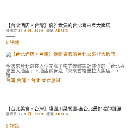
】
喜
來
登
辰
園
【台北酒店。台灣】優雅貴氣的台北喜來登大飯店
,
發表於
23 9 月, 2019
經過
ADMIN
米
其
對
0
評論
林
【
餐
台
盤
北
推
酒
介
店
今次來台北選擇入住充滿了中式優雅設計裝修的「台北喜
的
。
來登大酒店」。酒店前身是「來來香格里拉大飯店」，
台
雖...
灣
台灣
台灣。台北
美食旅遊
】
優
雅
貴
氣
的
【台北美食。台灣】驥園川菜餐廳-全台北最好喝的雞湯
台
發表於
17 9 月, 2019
經過
ADMIN
北
喜
對
0
評論
來
【
登