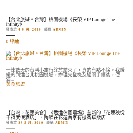
灣
美
食
展
2
【台北旅遊。台灣】桃園機場《長榮 VIP Lounge The
0
Infinity》
1
發表於
4 6 月, 2019
經過
ADMIN
9
-
對
0
評論
一
【
年
台
一
北
度
旅
的
遊
台
。
一連數天的台灣小旅行終於結束了，真的有點不捨。我緩
灣
台
緩的到達台北桃園機場，辦理完登機及過關手續後，便
美
灣
滿...
食
】
美食旅遊
嘉
桃
年
園
華
機
會
場
的
《
長
【台灣。花蓮美食】《君達休閒農場》全新的「花蓮秧悅
榮
千禧度假酒店」，陶醉在花蓮首家有機香草飯店
V
發表於
28 5 月, 2019
經過
ADMIN
I
P