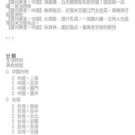
度
【廣州美食。中國】海晏樓 – 白天鵝賓館名廚坐鎮！國宴級一品
假
雞、蔥油飛魚
【廣州美食。中國】東興飯店 – 初嘗米芝蓮江門五邑菜，黃鱔煲仔
酒
飯發源地
店
【廣州美食。中國】大鴿飯 – 爆汁乳鴿，一鴿勝九雞，在地人也排
」
隊的米芝蓮名店。
，
【廣州美食。中國】米其林 – 腰記飯店，番禺老字號的堅持
陶
醉
在
花
蓮
首
分 類
家
生活時尚
有
美食旅遊
機
中國內地
香
中國。上海
草
飯
中國。北京
店
中國。廈門
的
中國。廣州
台灣
台灣。南投
台灣。台中
台灣。台北
台灣。宜蘭
台灣。澎湖
台灣。花蓮