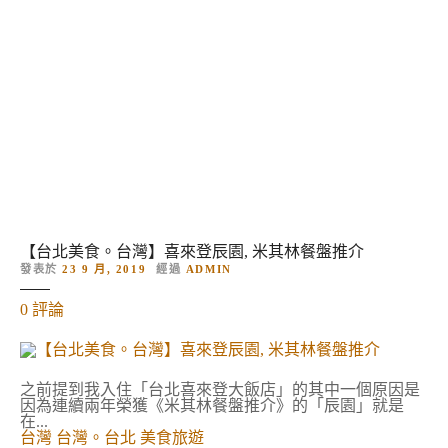
跳
到
內
容
【台北美食。台灣】喜來登辰園, 米其林餐盤推介
發表於
23 9 月, 2019
經過
ADMIN
對
0
評論
【
台
北
美
食
之前提到我入住「台北喜來登大飯店」的其中一個原因是
。
因為連續兩年榮獲《米其林餐盤推介》的「辰園」就是
台
在...
灣
台灣
台灣。台北
美食旅遊