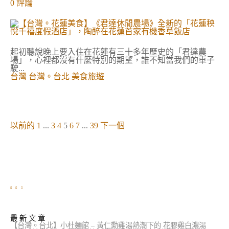
對
0
評論
L
【
o
台
u
灣
n
。
g
花
e
蓮
起初聽說晚上要入住在花蓮有三十多年歷史的「君達農
T
美
場」，心裡都沒有什麼特別的期望，誰不知當我們的車子
h
食
駛...
e
】
台灣
台灣。台北
美食旅遊
I
《
n
君
f
達
i
休
n
閒
i
文
農
以前的
1
...
3
4
5
6
7
...
39
下一個
t
章
場
y
分
》
》
頁
全
的
新
的
「
花
蓮
秧
悅
千
最 新 文 章
禧
【台灣。台北】小杜麵館 – 黃仁勳雞湯熱潮下的 花膠雞白濃湯