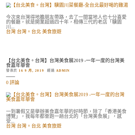
台
大
北
飯
美
店
食
今次來台灣得地膽朋友帶路，去了一間當地人也十分喜愛
的
。
的餐廳，就是開業超過四十年，相傳三代的老店「驥園
台
川...
灣
台灣
台灣。台北
美食旅遊
】
驥
園
川
菜
餐
【台北美食。台灣】台灣美食展2019 -一年一度的台灣美
廳
食嘉年華會
-
發表於
16 9 月, 2019
經過
ADMIN
全
台
對
0
評論
北
【
最
台
好
北
喝
美
的
食
雞
。
一到暑假又是舉辦美食嘉年華的好時節，除了「香港美食
湯
台
博覽」，我每年都會跑一趟台北的「台灣美食展」，感
的
灣
受...
】
台灣
台灣。台北
美食旅遊
台