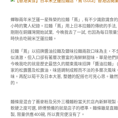
蟬聯兩年米芝蓮一星殊榮的拉麵「蔦」, 有不少識飲識食的
小時的驚人紀錄。拉麵「蔦」用上日本拉麵的傳統的手法,
剛剛在銅鑼灣開始試業, 今晚我去了一試, 也因為每日限量只
時快去吃碗米芝蓮拉麵。
拉麵「蔦」以招牌醬油拉麵及鹽味拉麵兩款口味為主，不
似清澈，但入口卻有著層次豐富的海鮮鮮甜味，單是他們
今晚我吃的就是歷史最悠久的關東風味招牌「醬油拉麵」 (
家的松露醬及松露油，味道調制成輕而不淡的多層次風味。
味。再配以筍干及日本大蔥, 整體的配搭也可見心思。雖然
的。
麵條是混合了蕎麥粉及另外三種麵粉當天於店內新鮮現製，是
軟硬之度可選, 師傅預備的就是店子的標準。麵條雖是直麵
製, 限量供應400碗, 所以賣完便沒有了。