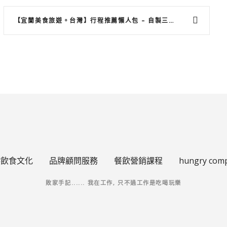
【宜蘭美食旅遊。台灣】行程推薦懶人包 – 自製三星蔥餅、免費溫泉浸腳、入住森林民宿採摘火龍果、捕魚
港飲食文化
品牌顧問服務
餐飲營銷課程
hungry com
敗家手記...... 我在工作, 只不過工作是吃喝玩樂