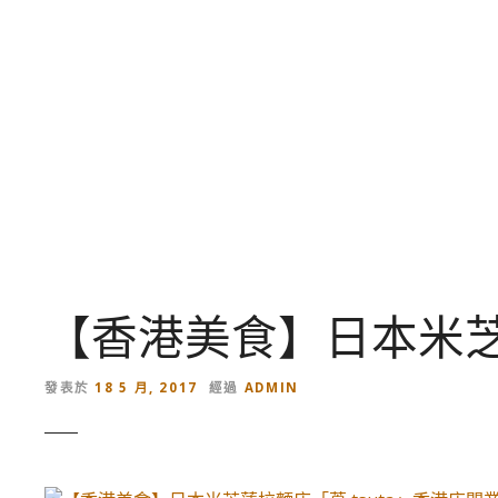
跳
到
內
容
【香港美食】日本米芝蓮
發表於
18 5 月, 2017
經過
ADMIN