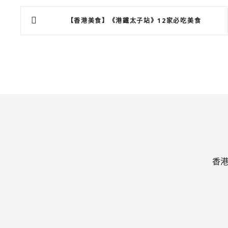
文
【香港美食】《港鐵太子站》12家必吃美食
章
導
覽
香