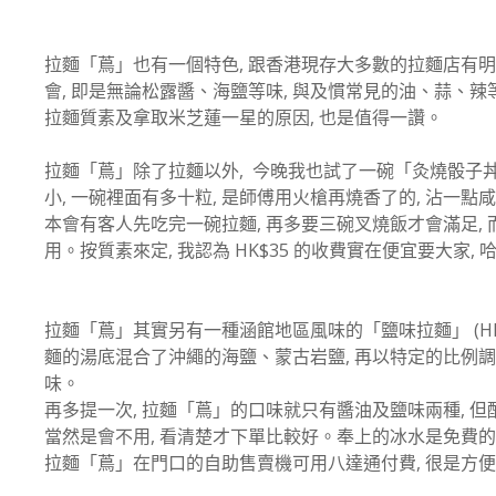
拉麵「蔦」也有一個特色, 跟香港現存大多數的拉麵店有明
會, 即是無論松露醬、海鹽等味, 與及慣常見的油、蒜、辣
拉麵質素及拿取米芝蓮一星的原因, 也是值得一讚。
拉麵「蔦」除了拉麵以外, 今晚我也試了一碗「灸燒骰子丼叉燒
小, 一碗裡面有多十粒, 是師傅用火槍再燒香了的, 沾一點咸
本會有客人先吃完一碗拉麵, 再多要三碗叉燒飯才會滿足,
用。按質素來定, 我認為 HK$35 的收費實在便宜要大家, 
拉麵「蔦」其實另有一種涵館地區風味的「鹽味拉麵」 (HK$
麵的湯底混合了沖繩的海鹽、蒙古岩鹽, 再以特定的比例
味。
再多提一次, 拉麵「蔦」的口味就只有醬油及鹽味兩種, 
當然是會不用, 看清楚才下單比較好。奉上的冰水是免費的,
拉麵「蔦」在門口的自助售賣機可用八達通付費, 很是方便。那現金