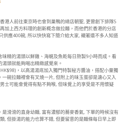
香港人前往東京時也會到巢鴨的總店朝聖, 更曾創下排隊5
 再加上西方料理的創新概念做拉麵，而他們於香港的分店
供應400碗, 所以快快寫下簡介給大家, 襯著還不多人知道
含味精的湯頭以鮮雞、海蜆及魚乾每日熬製9小時而成。看
的湯頭就能夠喝出精緻感覺來。
HK$98)，以高湯湯底加入獨門特製秘方醬油，搭配小量獨
一碗拉麵裡會有叉燒一片, 但附上的味玉蛋卻是溏心又入
男士可能會覺得有點不夠喉, 但味覺上的享受是不用懷疑
滑滑的直身幼麵, 富有濃郁的蕎麥香氣, 下單的時候沒有
類, 但掛湯的能力也算不錯, 但要留意的是麵條每日早上即