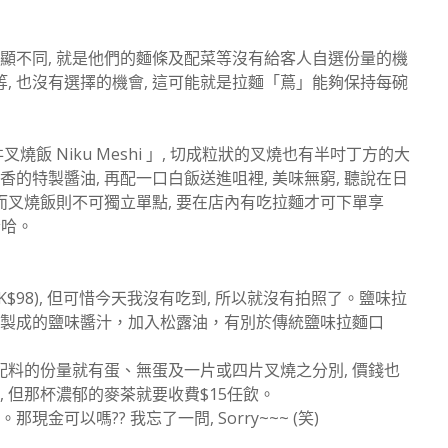
顯不同, 就是他們的麵條及配菜等沒有給客人自選份量的機
等, 也沒有選擇的機會, 這可能就是拉麵「蔦」能夠保持每碗
飯 Niku Meshi 」, 切成粒狀的叉燒也有半吋丁方的大
香的特製醬油, 再配一口白飯送進咀裡, 美味無窮, 聽說在日
 而叉燒飯則不可獨立單點, 要在店內有吃拉麵才可下單享
哈哈。
98), 但可惜今天我沒有吃到, 所以就沒有拍照了。鹽味拉
調製成的鹽味醬汁，加入松露油，有別於傳統鹽味拉麵口
但配料的份量就有蛋、無蛋及一片或四片叉燒之分別, 價錢也
 但那杯濃郁的麥茶就要收費$15任飲。
可以嗎?? 我忘了一問, Sorry~~~ (笑)