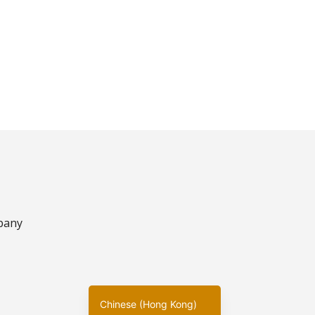
Korean
pany
Japanese
English
Chinese (China)
Chinese (Hong Kong)