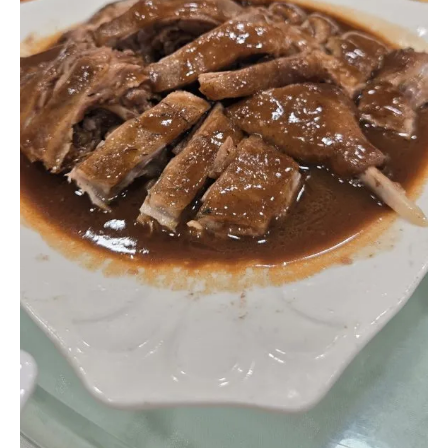
飯
店
–
初
嘗
米
芝
蓮
江
門
五
邑
菜
，
黃
鱔
煲
仔
飯