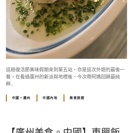
國
宴
級
一
品
雞
、
蔥
油
飛
這趟復活節美味假期來到第五站，亦是這次外遊的最後一
魚
餐。在看過廣州的新派與地標後，今次帶阿媽回歸最純
的
粹...
中國。廣州
中國內地
美食旅遊
【廣州美食。中國】東興飯