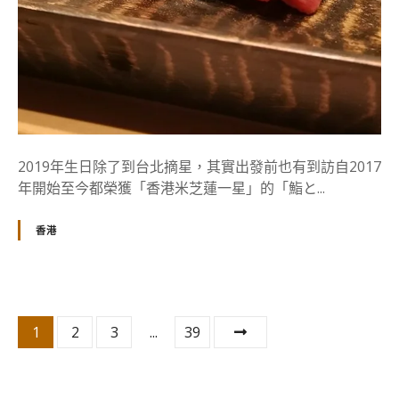
o
k
a
m
i
鮨
と
か
2019年生日除了到台北摘星，其實出發前也有到訪自2017
み
年開始至今都榮獲「香港米芝蓮一星」的「鮨と...
吃
生
香港
日
飯
的
文
1
2
3
...
39
章