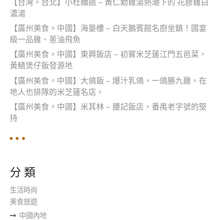
【台灣。台北】小杜麵館 – 黃仁勳雞湯熱潮下的 花膠雞白
濃湯
【廣州美食。中國】海晏樓 – 白天鵝賓館名廚坐鎮！國宴
級一品雞、蔥油飛魚
【廣州美食。中國】東興飯店 – 初嘗米芝蓮江門五邑菜，
黃鱔煲仔飯發源地
【廣州美食。中國】大鴿飯 – 爆汁乳鴿，一鴿勝九雞，在
地人也排隊的米芝蓮名店。
【廣州美食。中國】米其林 – 腰記飯店，番禺老字號的堅
持
分 類
生活時尚
美食旅遊
中國內地