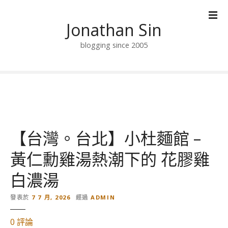
跳
到
Jonathan Sin
內
容
blogging since 2005
【台灣。台北】小杜麵館 –
黃仁勳雞湯熱潮下的 花膠雞
白濃湯
發表於
7 7 月, 2026
經過
ADMIN
對
0
評論