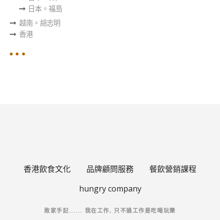
日本。福島
越南。胡志明
香港
香港飲食文化
品牌顧問服務
餐飲營銷課程
Korean
hungry company
Japanese
敗家手記...... 我在工作, 只不過工作是吃喝玩樂
English