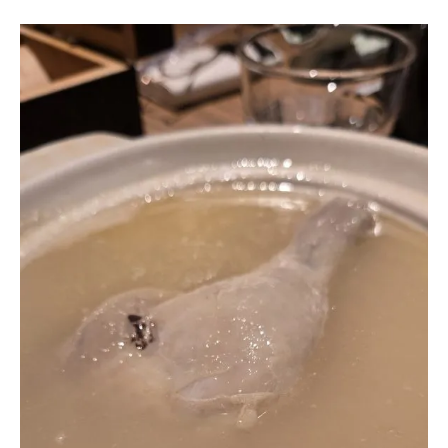
【
台
灣
。
台
北
】
小
杜
麵
館
–
黃
仁
勳
雞
湯
熱
潮