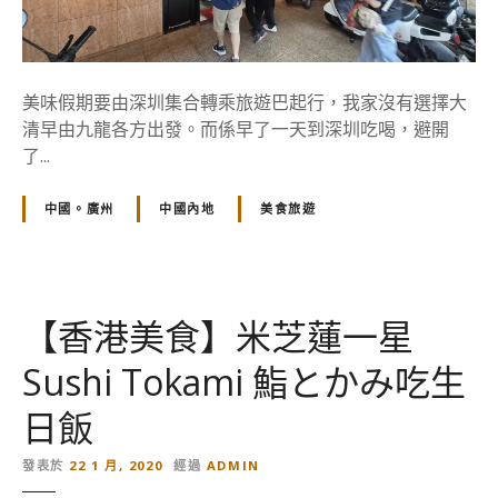
】
米
其
林
美味假期要由深圳集合轉乘旅遊巴起行，我家沒有選擇大
–
清早由九龍各方出發。而係早了一天到深圳吃喝，避開
腰
了...
記
飯
中國。廣州
中國內地
美食旅遊
店
，
番
禺
【香港美食】米芝蓮一星
老
字
Sushi Tokami 鮨とかみ吃生
號
的
日飯
堅
持
發表於
22 1 月, 2020
經過
ADMIN
的