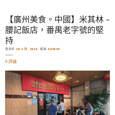
的
【廣州美食。中國】米其林 –
腰記飯店，番禺老字號的堅
持
發表於
28 4 月, 2026
經過
ADMIN
對
0
評論
【
廣
州
美
食
。
中
國