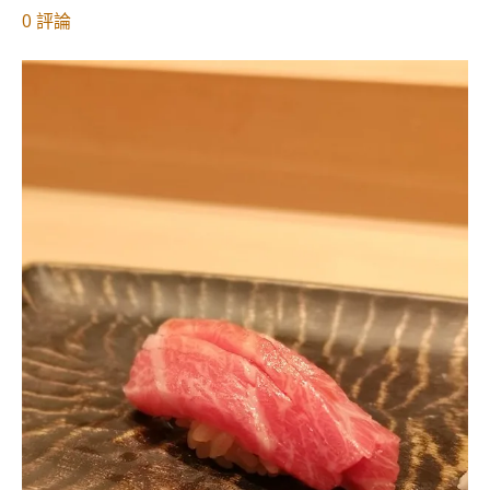
對
0
評論
【
香
港
美
食
】
米
芝
蓮
一
星
S
u
s
h
i
T