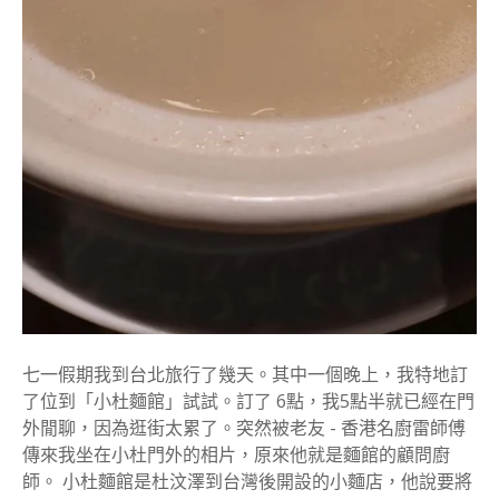
下
的
花
膠
雞
白
濃
湯
的
七一假期我到台北旅行了幾天。其中一個晚上，我特地訂
了位到「小杜麵館」試試。訂了 6點，我5點半就已經在門
外閒聊，因為逛街太累了。突然被老友 - 香港名廚雷師傅
傳來我坐在小杜門外的相片，原來他就是麵館的顧問廚
師。 小杜麵館是杜汶澤到台灣後開設的小麵店，他說要將