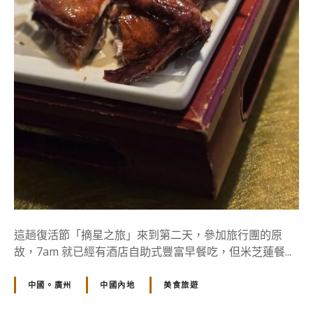
鴿
勝
九
雞
，
在
地
人
也
排
隊
的
米
芝
這趟復活節「摘星之旅」來到第二天，參加旅行團的原
蓮
故，7am 就已經有酒店自助式豐富早餐吃，但米芝蓮餐...
名
店
中國。廣州
中國內地
美食旅遊
。