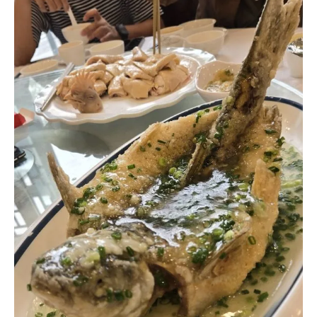
食
。
中
國
】
海
晏
樓
–
白
天
鵝
賓
館
名
廚
坐
鎮
！