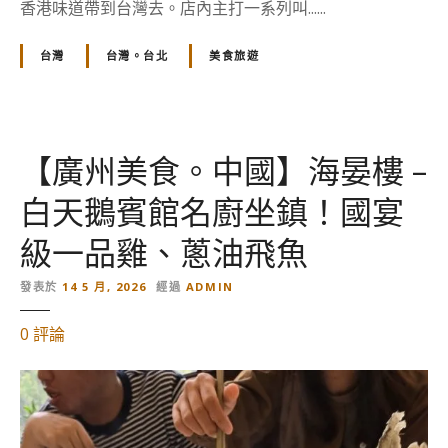
香港味道帶到台灣去。店內主打一系列叫......
台灣
台灣。台北
美食旅遊
【廣州美食。中國】海晏樓 –
白天鵝賓館名廚坐鎮！國宴
級一品雞、蔥油飛魚
發表於
14 5 月, 2026
經過
ADMIN
對
0
評論
【
廣
州
美