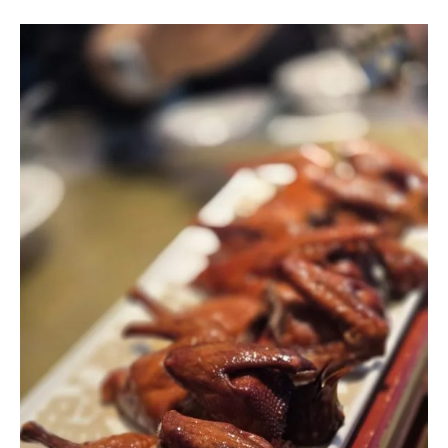
【
廣
州
美
食
。
中
國
】
大
鴿
飯
–
爆
汁
乳
鴿
，
一