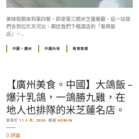
發
源
地
美味假期來到第四餐，即是第三間米芝蓮餐廳，這一站我
的
們去到位於天河北、鄰近我們下榻酒店的「東興飯
店」。...
中國。廣州
中國內地
美食旅遊
【廣州美食。中國】大鴿飯 –
爆汁乳鴿，一鴿勝九雞，在
地人也排隊的米芝蓮名店。
發表於
11 5 月, 2026
經過
ADMIN
對
0
評論