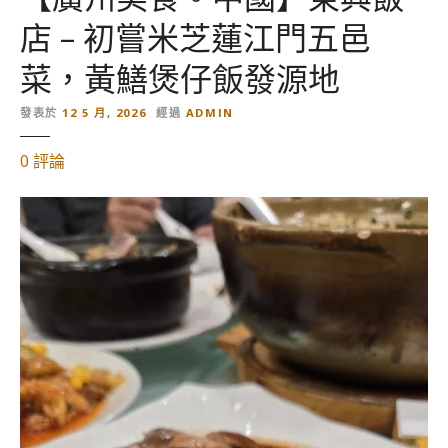
店 – 初嘗米芝蓮江門五邑
菜，黃鱔煲仔飯發源地
發表於
12 5 月, 2026
經過
ADMIN
對
0
評論
【
廣
州
美
食
。
中
國
】
東
興